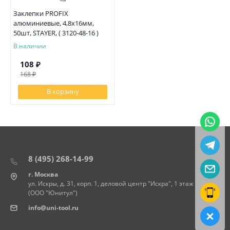
Заклепки PROFIX
алюминиевые, 4,8х16мм,
50шт, STAYER, ( 3120-48-16 )
В наличии
108
₽
168
₽
В корзину
8 (495) 268-14-99
г. Москва
ул. Искры, д. 31, корп. 1, деловой центр "Искра", 1 этаж
(ООО "Юнитул")
info@uni-tool.ru