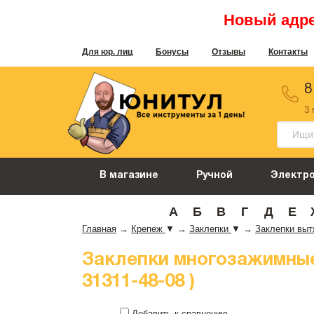
Новый адрес
Для юр. лиц
Бонусы
Отзывы
Контакты
8
3
В магазине
Ручной
Электр
А
Б
В
Г
Д
Е
Главная
→
Крепеж
▼
→
Заклепки
▼
→
Заклепки вы
Заклепки многозажимные,
31311-48-08 )
Добавить к сравнению