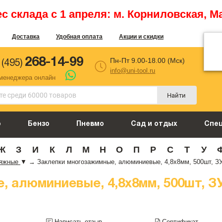
 склада с 1 апреля: м. Корниловская, М
Доставка
Удобная оплата
Акции и скидки
268-14-99
Пн-Пт 9.00-18.00 (Мск)
 (495)
info@uni-tool.ru
 менеджера онлайн
Найти
о
Бензо
Пневмо
Сад и отдых
Спе
Ж
З
И
К
Л
М
Н
О
П
Р
С
Т
У
тяжные
▼
→
Заклепки многозажимные, алюминиевые, 4,8x8мм, 500шт, ЗУ
 алюминиевые, 4,8x8мм, 500шт, З
Написать отзыв
Сертификат