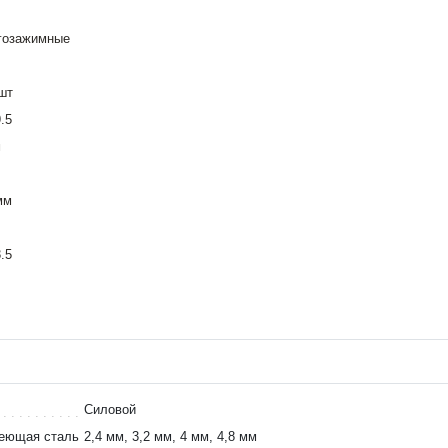
гозажимные
шт
9.5
м
мм
3.5
Силовой
веющая сталь
2,4 мм, 3,2 мм, 4 мм, 4,8 мм