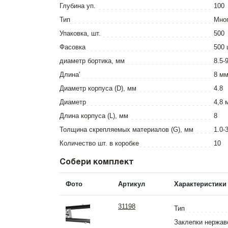
Глубина уп.
100
Тип
Мно
Упаковка, шт.
500
Фасовка
500 
диаметр бортика, мм
8.5-
Длина'
8 м
Диаметр корпуса (D), мм
4.8
Диаметр
4,8 
Длина корпуса (L), мм
8
Толщина скрепляемых материалов (G), мм
1.0-
Количество шт. в коробке
10
Собери комплект
Фото
Артикул
Характеристики
31198
Тип
Заклепки нержа