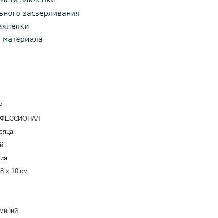
Р
ФЕССИОНАЛ
сяца
й
сия
 8 x 10 см
миний