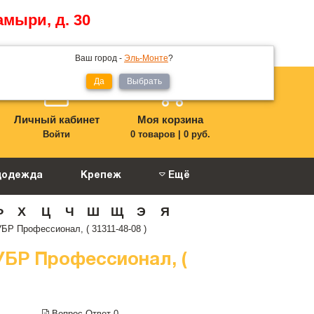
амыри, д. 30
Ваш город -
Эль-Монте
?
Да
Выбрать
Личный кабинет
Моя корзина
Войти
0 товаров
|
0 руб.
цодежда
Крепеж
Ещё
Ф
Х
Ц
Ч
Ш
Щ
Э
Я
БР Профессионал, ( 31311-48-08 )
УБР Профессионал, (
Вопрос-Ответ
0