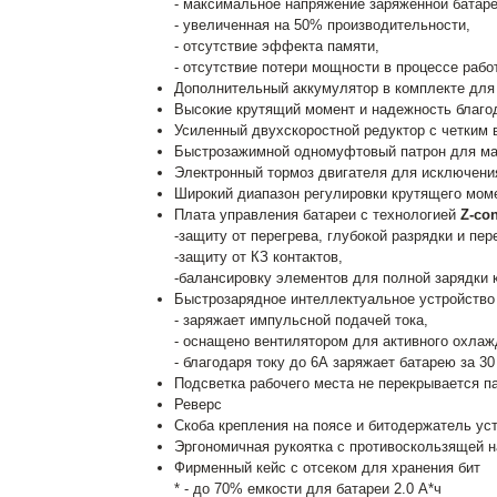
- максимальное напряжение заряженной батаре
- увеличенная на 50% производительности,
- отсутствие эффекта памяти,
- отсутствие потери мощности в процессе рабо
Дополнительный аккумулятор в комплекте для
Высокие крутящий момент и надежность благо
Усиленный двухскоростной редуктор с четким
Быстрозажимной одномуфтовый патрон для мак
Электронный тормоз двигателя для исключения
Широкий диапазон регулировки крутящего мом
Плата управления батареи с технологией
Z-con
-защиту от перегрева, глубокой разрядки и пер
-защиту от КЗ контактов,
-балансировку элементов для полной зарядки 
Быстрозарядное интеллектуальное устройство
- заряжает импульсной подачей тока,
- оснащено вентилятором для активного охлаж
- благодаря току до 6А заряжает батарею за 30
Подсветка рабочего места не перекрывается п
Реверс
Скоба крепления на поясе и битодержатель ус
Эргономичная рукоятка с противоскользящей 
Фирменный кейс с отсеком для хранения бит
* - до 70% емкости для батареи 2.0 А*ч