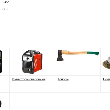
Li-ion
есть
Инверторы сварочные
Топоры
Болг