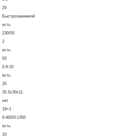
20
Быстрозажимной
есть
230/50
2
есть
50
0.8-10
есть
25
35.5x30x11
нет
18+1
0-400/0-1350
есть
10