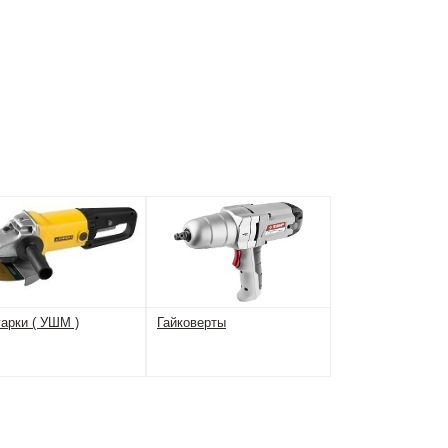
арки ( УШМ )
Гайковерты