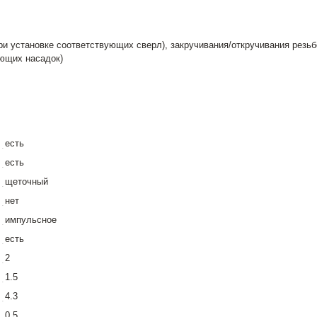
ри установке соответствующих сверл), закручивания/откручивания резь
ующих насадок)
есть
есть
щеточный
нет
импульсное
есть
2
1.5
4.3
0.5