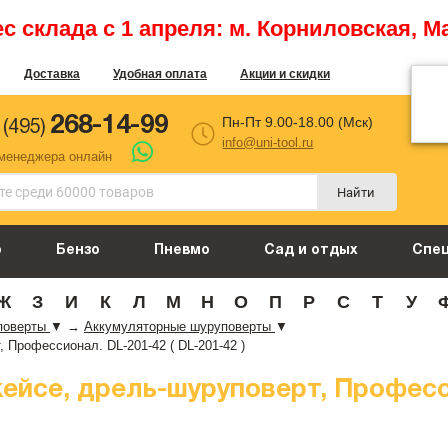
 склада с 1 апреля: м. Корниловская, М
Доставка
Удобная оплата
Акции и скидки
268-14-99
Пн-Пт 9.00-18.00 (Мск)
 (495)
info@uni-tool.ru
 менеджера онлайн
Найти
о
Бензо
Пневмо
Сад и отдых
Спе
Ж
З
И
К
Л
М
Н
О
П
Р
С
Т
У
поверты
▼
→
Аккумуляторные шуруповерты
▼
, Профессионал. DL-201-42 ( DL-201-42 )
 кейсе, дрель-шуруповерт, Професс