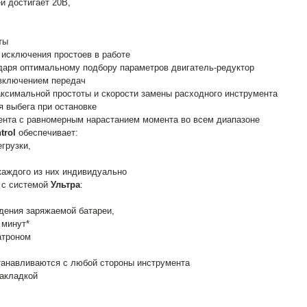
и достигает 20В,
ты
 исключения простоев в работе
даря оптимальному подбору параметров двигатель-редуктор
 включением передач
симальной простоты и скорости замены расходного инструмента
 выбега при остановке
ента с равномерным нарастанием момента во всем диапазоне
trol
обеспечивает:
егрузки,
каждого из них индивидуально
 с системой
Ультра
:
дения заряжаемой батареи,
 минут*
атроном
танавливаются с любой стороны инструмента
накладкой