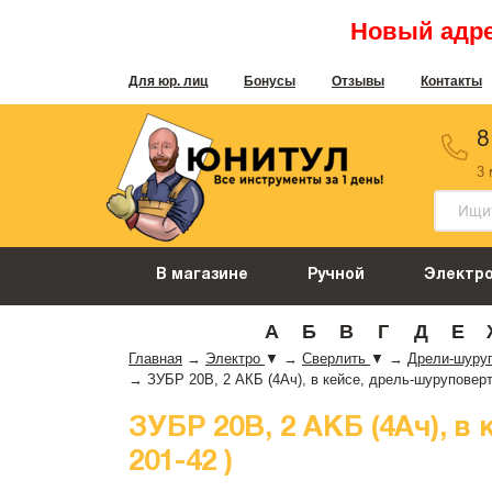
Новый адрес
Для юр. лиц
Бонусы
Отзывы
Контакты
8
3
В магазине
Ручной
Электр
А
Б
В
Г
Д
Е
Главная
→
Электро
▼
→
Сверлить
▼
→
Дрели-шуру
→
ЗУБР 20В, 2 АКБ (4Ач), в кейсе, дрель-шуруповерт
ЗУБР 20В, 2 АКБ (4Ач), в
201-42 )