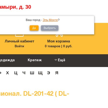
амыри, д. 30
Ваш город -
Эль-Монте
?
Да
Выбрать
Личный кабинет
Моя корзина
Войти
0 товаров
|
0 руб.
цодежда
Крепеж
Ещё
Ф
Х
Ц
Ч
Ш
Щ
Э
Я
ионал. DL-201-42 ( DL-