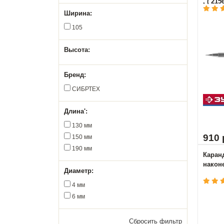
, ( 215
Ширина:
105
Высота:
Бренд:
СИБРТЕХ
Длина':
130 мм
910 
150 мм
190 мм
Каран
наконе
Диаметр:
4 мм
6 мм
Сбросить фильтр