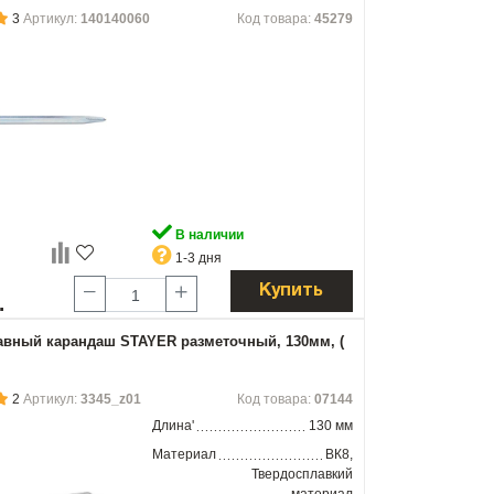
3
Артикул:
140140060
Код товара:
45279
В наличии
1-3 дня
Купить
.
вный карандаш STAYER разметочный, 130мм, (
2
Артикул:
3345_z01
Код товара:
07144
Длина'
130 мм
Материал
ВК8,
Твердосплавкий