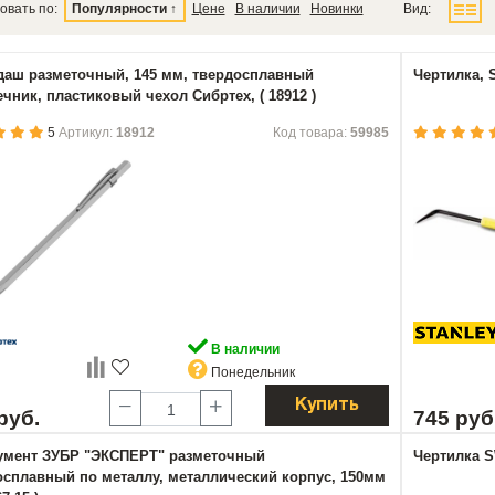
овать по:
Популярности
↑
Цене
В наличии
Новинки
Вид:
даш разметочный, 145 мм, твердосплавный
Чертилка, S
чник, пластиковый чехол Сибртех, ( 18912 )
5
Артикул:
18912
Код товара:
59985
В наличии
Понедельник
Купить
руб.
745 руб
умент ЗУБР "ЭКСПЕРТ" разметочный
Чертилка SW
осплавный по металлу, металлический корпус, 150мм