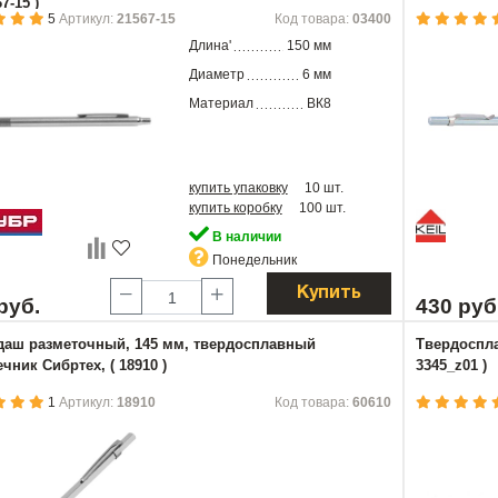
67-15 )
5
Артикул:
21567-15
Код товара:
03400
Длина'
150 мм
Диаметр
6 мм
Материал
ВК8
купить упаковку
10 шт.
купить коробку
100 шт.
В наличии
Понедельник
Купить
руб.
430 руб
даш разметочный, 145 мм, твердосплавный
Твердоспла
чник Сибртех, ( 18910 )
3345_z01 )
1
Артикул:
18910
Код товара:
60610