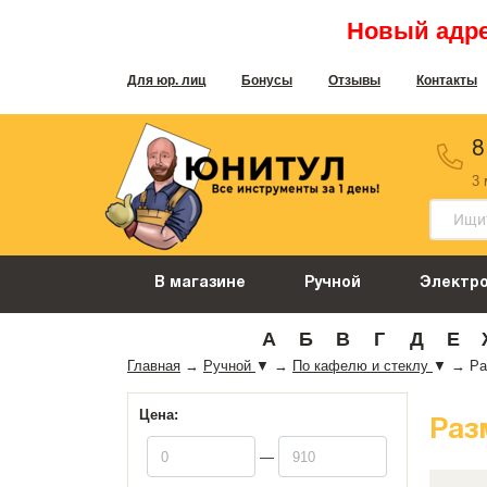
Новый адрес
Для юр. лиц
Бонусы
Отзывы
Контакты
8
3
В магазине
Ручной
Электр
А
Б
В
Г
Д
Е
Главная
→
Ручной
▼
→
По кафелю и стеклу
▼
→
Ра
Цена:
Раз
—