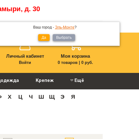
амыри, д. 30
Мой регион:
Эль-Монте
Ваш город -
Эль-Монте
?
Да
Выбрать
Личный кабинет
Моя корзина
Войти
0 товаров
|
0 руб.
цодежда
Крепеж
Ещё
Ф
Х
Ц
Ч
Ш
Щ
Э
Я