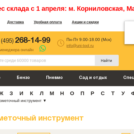
 склада с 1 апреля: м. Корниловская, М
Доставка
Удобная оплата
Акции и скидки
268-14-99
Пн-Пт 9.00-18.00 (Мск)
 (495)
info@uni-tool.ru
 менеджера онлайн
Найти
о
Бензо
Пневмо
Сад и отдых
Спе
Ж
З
И
К
Л
М
Н
О
П
Р
С
Т
У
зметочный инструмент
▼
меточный инструмент