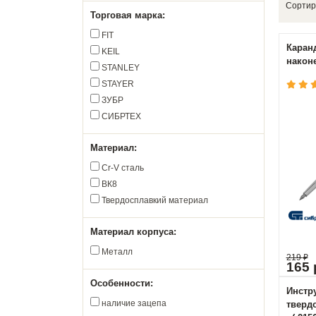
Сортир
Торговая марка:
FIT
Каран
KEIL
наконе
STANLEY
STAYER
ЗУБР
СИБРТЕХ
Материал:
Cr-V сталь
ВК8
Твердосплавкий материал
Материал корпуса:
Металл
219
₽
165 
Особенности:
Инстр
наличие зацепа
тверд