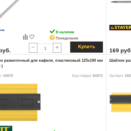
В наличии
Понедельник
Купить
руб.
169 руб
н разметочный для кафеля, пластиковый 125х100 мм
Шаблон ра
 )
л:
16870
Код товара:
84972
Артикул:
168