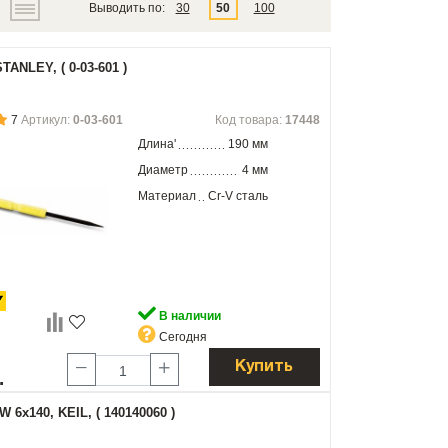
Выводить по:
30
50
100
TANLEY, ( 0-03-601 )
7
Артикул:
0-03-601
Код товара:
17448
Длина'
190 мм
Диаметр
4 мм
Материал
Cr-V сталь
В наличии
Сегодня
Купить
.
 6х140, KEIL, ( 140140060 )