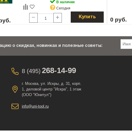
В наличии
Сегодня
Купить
0 руб.
руб.
цию о скидках, новинках и полезные советы:
268-14-99
8 (495)
г. Москва, ул. Искры, д. 31, корп.
1, деловой центр "Искра", 1 этаж
(ООО "Юнитул")
info@uni-tool.ru