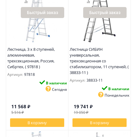
Быстрый заказ
Быстрый заказ
Лестница, 3 х 8 ступеней,
Лестница СИБИН
алюминиевая,
универсальная,
трехсекционная, Россия,
трехсекционная со
Сибртех, ( 97818 )
стабилизатором, 11 ступеней, (
38833-11 )
Артикул:
97818
Артикул:
38833-11
В наличии
В наличии
Сегодня
Понедельник
11 568
₽
19 741
₽
5 516
₽
19 050
₽
В корзину
В корзину