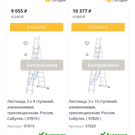
Сегодня
Сегодня
9 055
₽
10 377
₽
4 340
₽
4 980
₽
В корзину
В корзину
Быстрый заказ
Быстрый заказ
Лестница, 3 х 9 ступеней,
Лестница, 3 х 10 ступеней,
алюминиевая,
алюминиевая,
трехсекционная, Россия,
трехсекционная, Россия,
Сибртех, ( 97819 )
Сибртех, ( 97820 )
Артикул:
97819
Артикул:
97820
В наличии
В наличии