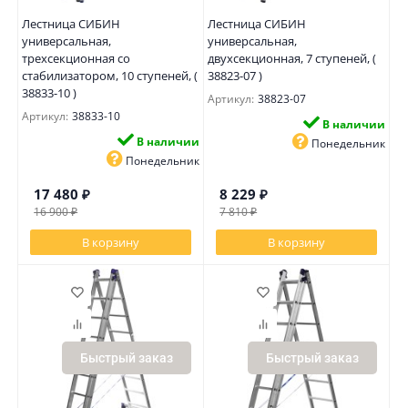
Лестница СИБИН
Лестница СИБИН
универсальная,
универсальная,
трехсекционная со
двухсекционная, 7 ступеней, (
стабилизатором, 10 ступеней, (
38823-07 )
38833-10 )
Артикул:
38823-07
Артикул:
38833-10
В наличии
В наличии
Понедельник
Понедельник
17 480
₽
8 229
₽
16 900
₽
7 810
₽
В корзину
В корзину
Быстрый заказ
Быстрый заказ