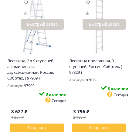
Быстрый заказ
Быстрый заказ
Лестница, 2 х 9 ступеней,
Лестница приставная, 9
алюминиевая,
ступеней, Россия, Сибртех, (
двухсекционная, Россия,
97829 )
Сибртех, ( 97909 )
Артикул:
97829
Артикул:
97909
В наличии
В наличии
Сегодня
Сегодня
8 627
₽
3 796
₽
4 367
₽
2 189
₽
В корзину
В корзину