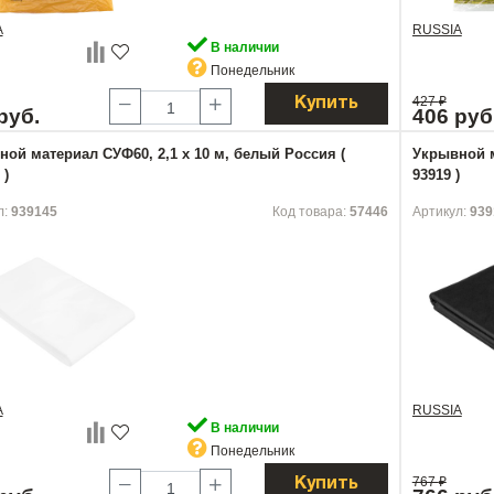
A
RUSSIA
В наличии
Понедельник
427
₽
Купить
руб.
406 руб
ой материал СУФ60, 2,1 х 10 м, белый Россия (
Укрывной м
 )
93919 )
л:
939145
Код товара:
57446
Артикул:
939
A
RUSSIA
В наличии
Понедельник
767
₽
Купить