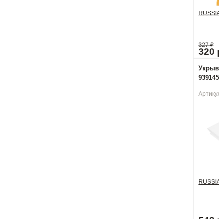
RUSSI
327
₽
320 
Укрывн
939145
Артику
RUSSI