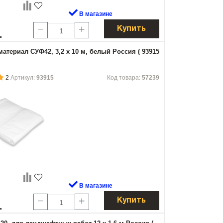
В магазине
Купить
.
атериал СУФ42, 3,2 х 10 м, белый Россия ( 93915
2
Артикул:
93915
Код товара:
57239
В магазине
Купить
.