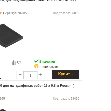
20, для ландшафтных работ 12 х 1,6 м Россия (
1
Артикул:
94085
Код товара:
56095
В наличии
Понедельник
Купить
.
0 для ландшафтных работ 12 х 0,8 м Россия (
265
Код товара:
58420