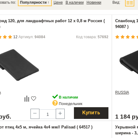
овать по:
Популярности
↑
Цене
В наличии
Новинки
Вид:
нд 120, для ландшафтных работ 12 х 0,8 м Россия (
Спанбонд 1
)
94087 )
12
Артикул:
94084
Код товара:
57692
A
RUSSIA
В наличии
Понедельник
Купить
руб.
1 184 р
от птиц 4х5 м, ячейка 4х4 мм// Palisad ( 64517 )
Укрывной м
ширина - 3,