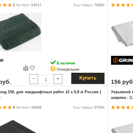
2
Артикул:
64517
Код товара:
79882
В наличии
Понедельник
Купить
руб.
156 руб
нд 150, для ландшафтных работ 12 х 0,8 м Россия (
Укрывной м
)
ширина - 3,
4
Артикул:
94086
Код товара:
57094