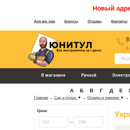
Новый адрес
Для юр. лиц
Бонусы
Отзывы
Контакты
8
3
В магазине
Ручной
Электр
А
Б
В
Г
Д
Е
Главная
→
Сад и отдых
▼
→
Ограды и парники
▼
→
Цена:
Укр
—