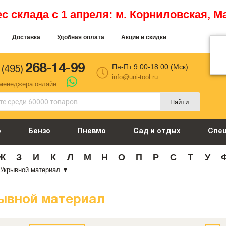
 склада с 1 апреля: м. Корниловская, М
Доставка
Удобная оплата
Акции и скидки
268-14-99
Пн-Пт 9.00-18.00 (Мск)
 (495)
info@uni-tool.ru
 менеджера онлайн
Найти
о
Бензо
Пневмо
Сад и отдых
Спе
Ж
З
И
К
Л
М
Н
О
П
Р
С
Т
У
Укрывной материал
▼
ывной материал