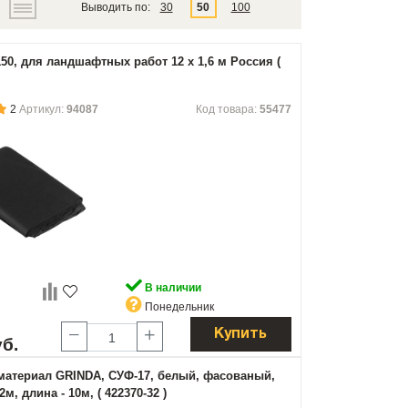
Выводить по:
30
50
100
50, для ландшафтных работ 12 х 1,6 м Россия (
2
Артикул:
94087
Код товара:
55477
В наличии
Понедельник
Купить
уб.
атериал GRINDA, СУФ-17, белый, фасованый,
2м, длина - 10м, ( 422370-32 )