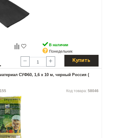
В наличии
Понедельник
Купить
.
атериал СУФ60, 1,6 х 10 м, черный Россия (
155
Код товара:
58046