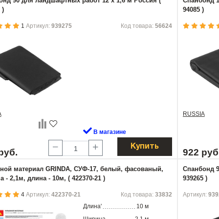
нд 90 для ландшафтных работ 12 х 1,6 м Россия (
Спанбонд 1
 )
94085 )
1
Артикул:
939275
Код товара:
56624
A
RUSSIA
В магазине
Купить
руб.
922 руб
ной материал GRINDA, СУФ-17, белый, фасованый,
Спанбонд 9
 - 2,1м, длина - 10м, ( 422370-21 )
939265 )
4
Артикул:
422370-21
Код товара:
33832
Артикул:
939
Длина'
10 м