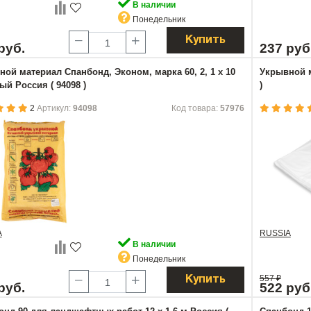
В наличии
Понедельник
Купить
руб.
237 руб
ой материал Спанбонд, Эконом, марка 60, 2, 1 х 10
Укрывной м
ый Россия ( 94098 )
)
2
Артикул:
94098
Код товара:
57976
A
RUSSIA
В наличии
Понедельник
557
₽
Купить
руб.
522 руб