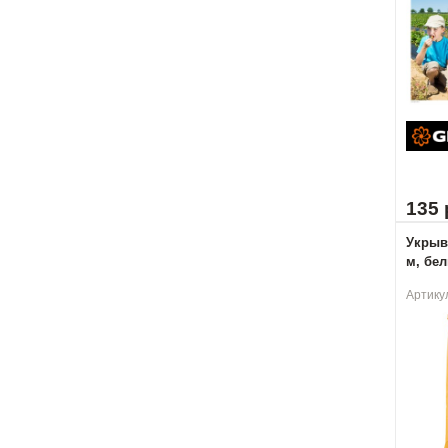
135 
Укрывн
м, бел
Артику