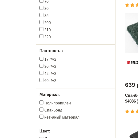
70
80
85
200
210
220
Плотность :
17 г/м2
30 г/м2
42 г/м2
60 г/м2
639 
Материал:
Спанбо
94086 
Полипропилен
Спанбонд
нетканый материал
Цвет: