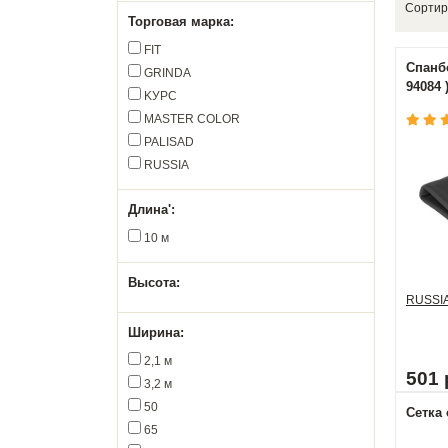
Сортир
Торговая марка:
FIT
Спанбо
GRINDA
94084 
KУРС
MASTER COLOR
PALISAD
RUSSIA
Длина':
10 м
Высота:
RUSSI
Ширина:
2,1 м
501 
3,2 м
50
Сетка 
65