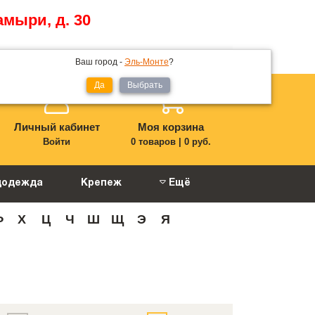
амыри, д. 30
Мой регион:
Эль-Монте
Ваш город -
Эль-Монте
?
Да
Выбрать
Личный кабинет
Моя корзина
Войти
0 товаров
|
0 руб.
цодежда
Крепеж
Ещё
Ф
Х
Ц
Ч
Ш
Щ
Э
Я