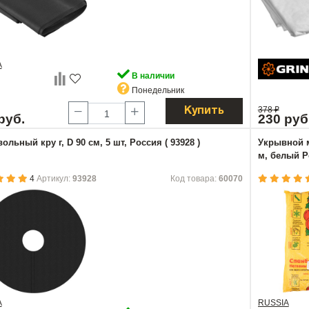
A
В наличии
Понедельник
378
₽
Купить
руб.
230 руб
ольный кру г, D 90 см, 5 шт, Россия ( 93928 )
Укрывной м
м, белый Ро
4
Артикул:
93928
Код товара:
60070
A
RUSSIA