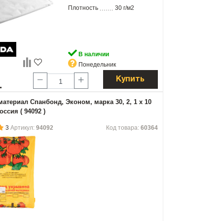
Плотность
30 г/м2
В наличии
Понедельник
Купить
.
атериал Спанбонд, Эконом, марка 30, 2, 1 х 10
ссия ( 94092 )
3
Артикул:
94092
Код товара:
60364