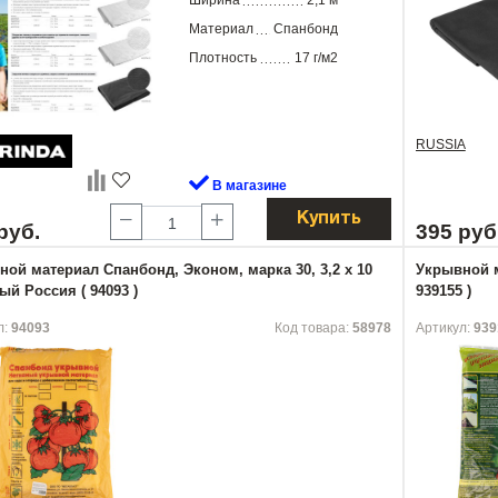
Ширина
2,1 м
Материал
Спанбонд
Плотность
17 г/м2
RUSSIA
В магазине
Купить
руб.
395 руб
ой материал Спанбонд, Эконом, марка 30, 3,2 х 10
Укрывной м
ый Россия ( 94093 )
939155 )
л:
94093
Код товара:
58978
Артикул:
939