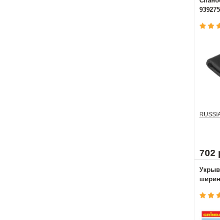
Спанбо
939275
RUSSI
702 
Укрыв
ширина