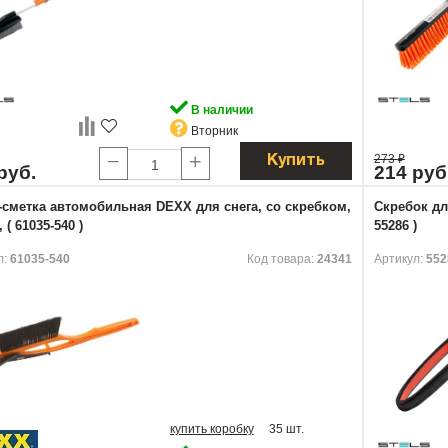
В наличии
Вторник
273
₽
Купить
руб.
214 руб
-сметка автомобильная DEXX для снега, со скребком,
Скребок дл
 ( 61035-540 )
55286 )
л:
61035-540
Код товара:
24341
Артикул:
552
купить коробку
35 шт.