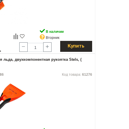
В наличии
Вторник
Купить
.
я льда, двухкомпонентная рукоятка Stels, (
86
Код товара:
61276