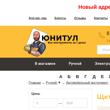
Новый адрес
Для юр. лиц
Бонусы
Отзывы
Контакты
8
3
В магазине
Ручной
Электр
А
Б
В
Г
Д
Е
Главная
→
Ручной
▼
→
Автомобильный инструмент
Цена:
Щет
—