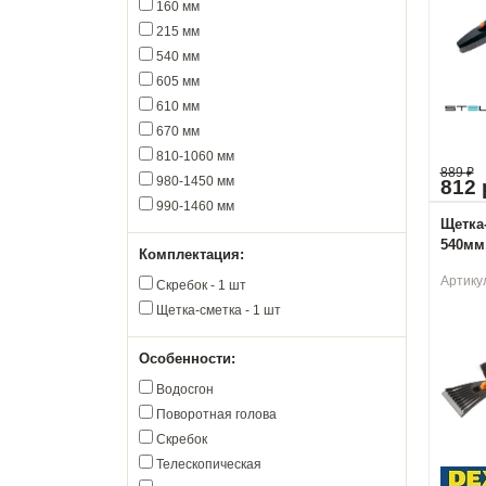
160 мм
215 мм
540 мм
605 мм
610 мм
670 мм
810-1060 мм
889
₽
980-1450 мм
812 
990-1460 мм
Щетка
540мм,
Комплектация:
Артику
Скребок - 1 шт
Щетка-сметка - 1 шт
Особенности:
Водосгон
Поворотная голова
Скребок
Телескопическая