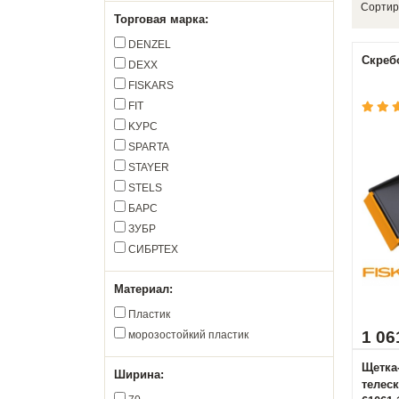
Сортир
Торговая марка:
DENZEL
Скребо
DEXX
FISKARS
FIT
KУРС
SPARTA
STAYER
STELS
БАРС
ЗУБР
СИБРТЕХ
Материал:
Пластик
1 06
морозостойкий пластик
Щетка
Ширина:
телеск