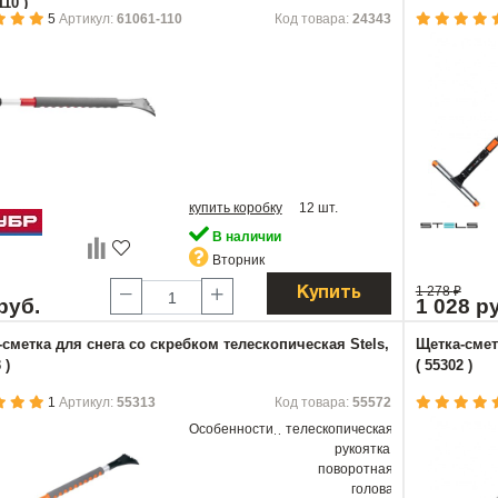
110 )
5
Артикул:
61061-110
Код товара:
24343
купить коробку
12 шт.
В наличии
Вторник
1 278
₽
Купить
руб.
1 028 р
сметка для снега со скребком телескопическая Stels,
Щетка-смет
 )
( 55302 )
1
Артикул:
55313
Код товара:
55572
Особенности
телескопическая
рукоятка,
поворотная
голова