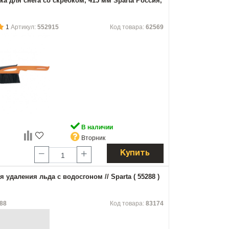
ка для снега со скребком, 415 мм Sparta Россия,
1
Артикул:
552915
Код товара:
62569
В наличии
Вторник
Купить
 удаления льда с водосгоном // Sparta ( 55288 )
88
Код товара:
83174