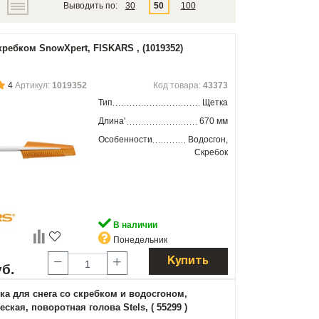
Выводить по:
30
50
100
кребком SnowXpert, FISKARS , (1019352)
4
Артикул:
1019352
Код товара:
43373
Тип
Щетка
Длина'
670 мм
Особенности
Водосгон,
Скребок
В наличии
Понедельник
Купить
уб.
ка для снега со скребком и водосгоном,
ская, поворотная голова Stels, ( 55299 )