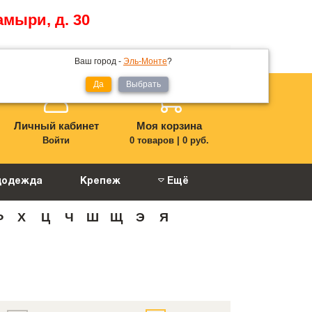
амыри, д. 30
Мой регион:
Эль-Монте
Ваш город -
Эль-Монте
?
Да
Выбрать
Личный кабинет
Моя корзина
Войти
0 товаров
|
0 руб.
цодежда
Крепеж
Ещё
Ф
Х
Ц
Ч
Ш
Щ
Э
Я