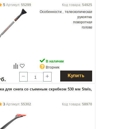
5
Артикул:
55299
Код товара:
54925
Особенности
телескопическая
рукоятка,
поворотная
голова
В наличии
Вторник
Купить
уб.
ка для снега со съемным скребком 530 мм Stels,
3
Артикул:
55302
Код товара:
58970