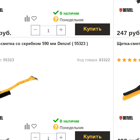
В наличии
Понедельник
Купить
руб.
247 руб
сметка со скребком 590 мм Denzel ( 55323 )
Щетка-сметк
л:
55323
Код товара:
83322
В наличии
Понедельник
Купить