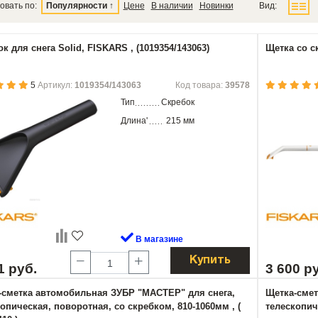
овать по:
Популярности
↑
Цене
В наличии
Новинки
Вид:
к для снега Solid, FISKARS , (1019354/143063)
Щетка со с
5
Артикул:
1019354/143063
Код товара:
39578
Тип
Скребок
Длина'
215 мм
В магазине
Купить
1 руб.
3 600 р
-сметка автомобильная ЗУБР "МАСТЕР" для снега,
Щетка-смет
опическая, поворотная, со скребком, 810-1060мм , (
телескопиче