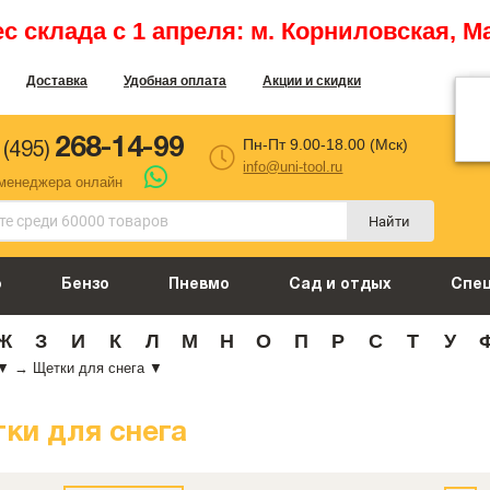
 склада с 1 апреля: м. Корниловская, М
Доставка
Удобная оплата
Акции и скидки
268-14-99
Пн-Пт 9.00-18.00 (Мск)
 (495)
info@uni-tool.ru
 менеджера онлайн
Найти
о
Бензо
Пневмо
Сад и отдых
Спе
Ж
З
И
К
Л
М
Н
О
П
Р
С
Т
У
▼
→
Щетки для снега
▼
ки для снега