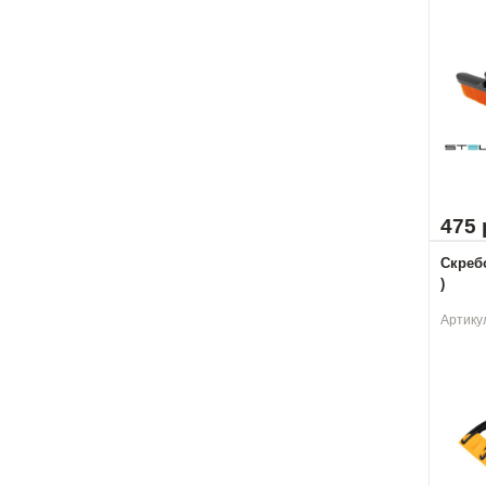
475 
Скребо
)
Артику