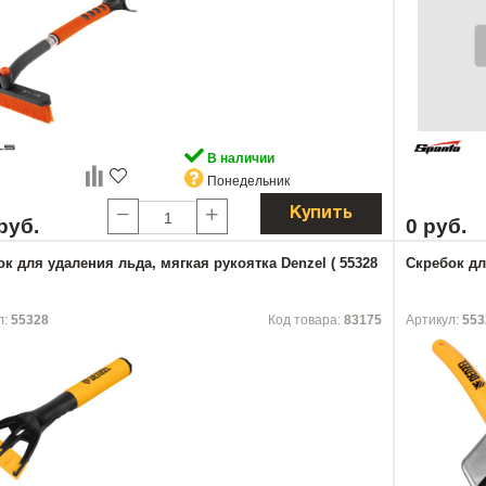
В наличии
Понедельник
Купить
руб.
0 руб.
к для удаления льда, мягкая рукоятка Denzel ( 55328
Скребок дл
л:
55328
Код товара:
83175
Артикул:
553