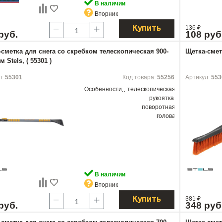
В наличии
Вторник
136
₽
Купить
руб.
108 руб
сметка для снега со скребком телескопическая 900-
Щетка-сметк
м Stels, ( 55301 )
л:
55301
Код товара:
55256
Артикул:
553
Особенности
телескопическая
рукоятка,
поворотная
голова
В наличии
Вторник
381
₽
Купить
руб.
348 руб