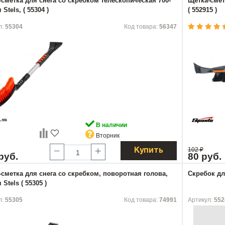
сметка для снега со скребком телескопическая 700-
Щетка-смет
Stels, ( 55304 )
( 552915 )
л:
55304
Код товара:
56347
В наличии
Вторник
102
₽
Купить
руб.
80 руб.
сметка для снега со скребком, поворотная голова,
Скребок для
 Stels ( 55305 )
л:
55305
Код товара:
74991
Артикул:
552