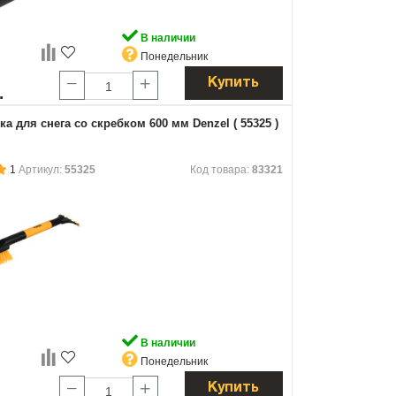
В наличии
Понедельник
Купить
.
а для снега со скребком 600 мм Denzel ( 55325 )
1
Артикул:
55325
Код товара:
83321
В наличии
Понедельник
Купить