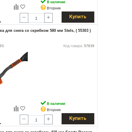
В наличии
Вторник
Купить
.
а для снега со скребком 580 мм Stels, ( 55303 )
03
Код товара:
57839
В наличии
Вторник
Купить
.