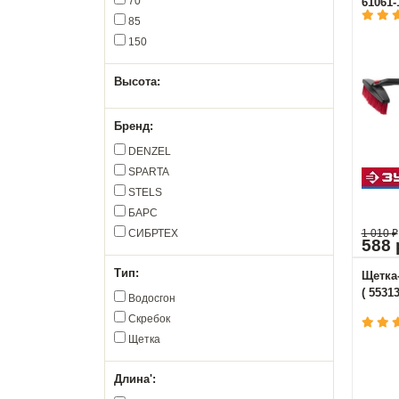
70
61061-
85
150
Высота:
Бренд:
DENZEL
SPARTA
STELS
БАРС
СИБРТЕХ
1 010
₽
588 
Тип:
Щетка-
( 55313
Водосгон
Скребок
Щетка
Длина':