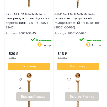
ЗУБР СПП 45 х 3.2 мм, TX10,
ЗУБР КС-Т 80 х 6.0 мм, TX30,
саморез для половой доски и
тарел, конструкционный
паркета, цинк, 300 шт (30071-
саморез, желтый цинк, 100 шт
32-45)
(30051-60-080)
Артикул:
30071-32-45
Артикул:
30051-60-080
В наличии
В наличии
Завтра
Завтра
520
₽
813
₽
720
₽
1 090
₽
В корзину
В корзину
Быстрый заказ
Быстрый заказ