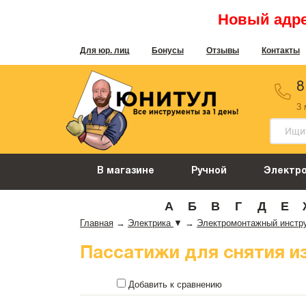
Новый адрес
Для юр. лиц
Бонусы
Отзывы
Контакты
8
3
В магазине
Ручной
Электр
А
Б
В
Г
Д
Е
Главная
→
Электрика
▼
→
Электромонтажный инстр
Пассатижи для снятия изол
Добавить к сравнению