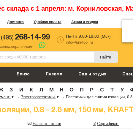
 склада с 1 апреля: м. Корниловская, М
Доставка
Удобная оплата
Акции и скидки
268-14-99
Пн-Пт 9.00-18.00 (Мск)
 (495)
info@uni-tool.ru
 менеджера онлайн
Найти
о
Бензо
Пневмо
Сад и отдых
Спе
Ж
З
И
К
Л
М
Н
О
П
Р
С
Т
У
умент
▼
→
Электропассатижи
▼
→
Пассатижи для снятия изоляции, 0.8 
яции, 0.8 - 2.6 мм, 150 мм, KRAFTO
Написать отзыв
Сертификат