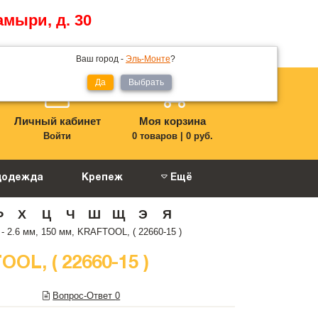
амыри, д. 30
Ваш город -
Эль-Монте
?
Да
Выбрать
Личный кабинет
Моя корзина
Войти
0 товаров
|
0 руб.
цодежда
Крепеж
Ещё
Ф
Х
Ц
Ч
Ш
Щ
Э
Я
- 2.6 мм, 150 мм, KRAFTOOL, ( 22660-15 )
OL, ( 22660-15 )
Вопрос-Ответ
0