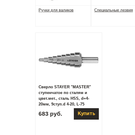
Ручки для валиков
Специальные лезвия
Сверло STAYER "MASTER"
ступенчатое по сталям и
цвет.мет., сталь HSS, d=4-
20мм, 9ступ.d 4-20, L-75
мм,трехгран. хвост. 8мм, (
683 руб.
Купить
29660-4-20-9 )