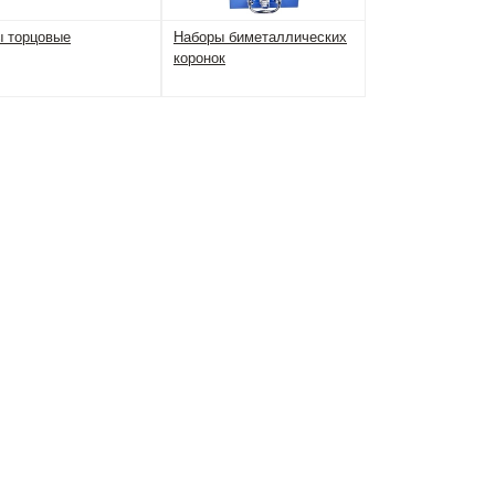
ы торцовые
Наборы биметаллических
коронок