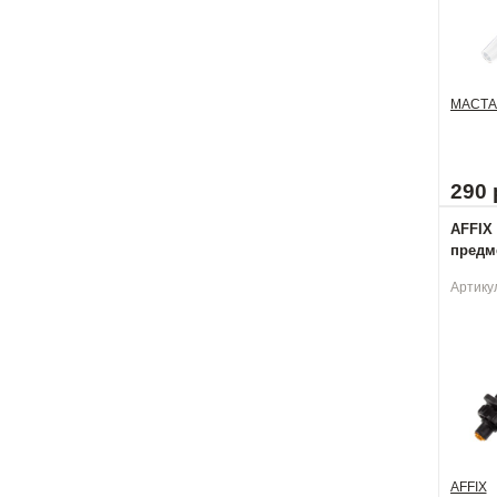
МАСТА
290 
AFFIX
предме
Артику
AFFIX