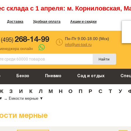
 склада с 1 апреля: м. Корниловская, М
Доставка
Удобная оплата
Акции и скидки
268-14-99
Пн-Пт 9.00-18.00 (Мск)
 (495)
info@uni-tool.ru
 менеджера онлайн
Найти
о
Бензо
Пневмо
Сад и отдых
Спе
Ж
З
И
К
Л
М
Н
О
П
Р
С
Т
У
▼
→
Емкости мерные
▼
ости мерные