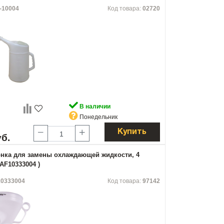
-10004
Код товара:
02720
В наличии
Понедельник
Купить
уб.
нка для замены охлаждающей жидкости, 4
AF10333004 )
0333004
Код товара:
97142