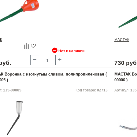
К
МАСТАК
Нет в наличии
руб.
730 руб
К Воронка с изогнутым сливом, полипропиленовая (
МАСТАК Вор
005 )
00006 )
л:
135-00005
Код товара:
02713
Артикул:
135