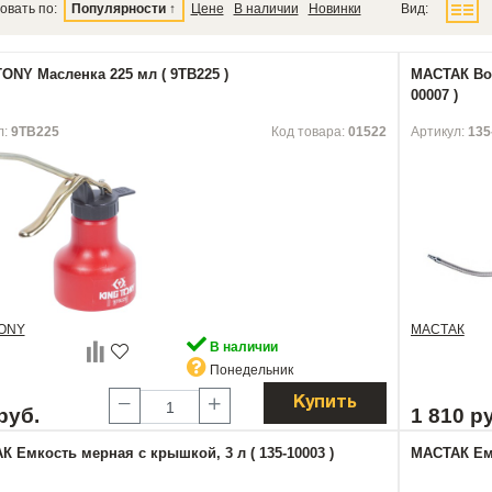
овать по:
Популярности
↑
Цене
В наличии
Новинки
Вид:
ONY Масленка 225 мл ( 9TB225 )
МАСТАК Вор
00007 )
л:
9TB225
Код товара:
01522
Артикул:
135
TONY
МАСТАК
В наличии
Понедельник
Купить
руб.
1 810 р
 Емкость мерная с крышкой, 3 л ( 135-10003 )
МАСТАК Емк