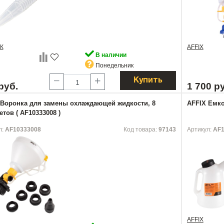
К
AFFIX
В наличии
Понедельник
Купить
руб.
1 700 р
 Воронка для замены охлаждающей жидкости, 8
AFFIX Емко
тов ( AF10333008 )
л:
AF10333008
Код товара:
97143
Артикул:
AF1
AFFIX