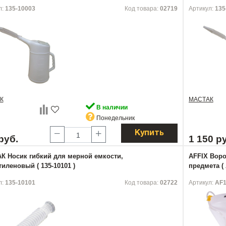
л:
135-10003
Код товара:
02719
Артикул:
135
К
МАСТАК
В наличии
Понедельник
Купить
руб.
1 150 р
К Носик гибкий для мерной емкости,
AFFIX Воро
иленовый ( 135-10101 )
предмета ( 
л:
135-10101
Код товара:
02722
Артикул:
AF1