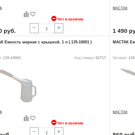
К
МАСТАК
Нет в наличии
0 руб.
1 490 р
 Емкость мерная с крышкой, 1 л ( 135-10001 )
МАСТАК Емк
л:
135-10001
Код товара:
02717
Артикул:
135
К
МАСТАК
Нет в наличии
руб.
860 руб