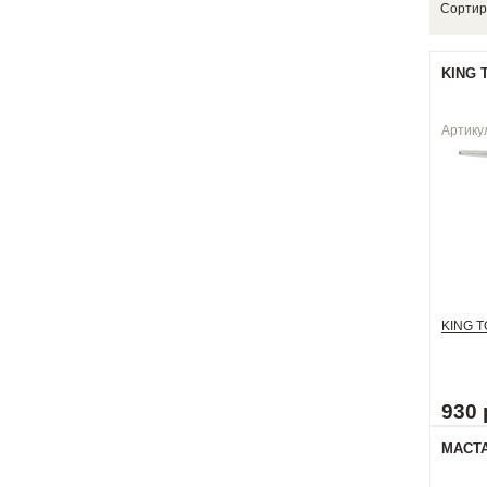
Сортир
KING T
Артику
KING 
930 
МАСТАК