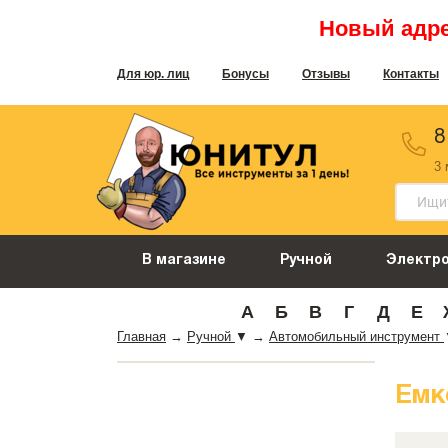
Новый адрес
Для юр. лиц
Бонусы
Отзывы
Контакты
8
3
В магазине
Ручной
Электр
А
Б
В
Г
Д
Е
Главная
→
Ручной
▼
→
Автомобильный инструмент
Емк