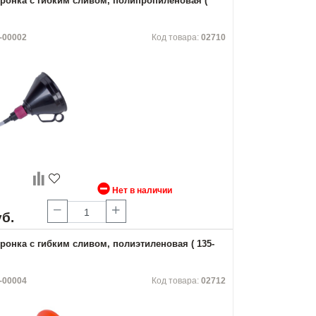
онка с гибким сливом, полипропиленовая (
-00002
Код товара:
02710
Нет в наличии
уб.
онка с гибким сливом, полиэтиленовая ( 135-
-00004
Код товара:
02712