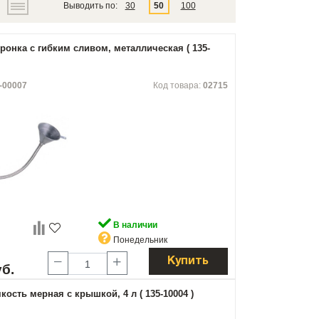
Выводить по:
30
50
100
онка с гибким сливом, металлическая ( 135-
-00007
Код товара:
02715
В наличии
Понедельник
Купить
уб.
ость мерная с крышкой, 4 л ( 135-10004 )