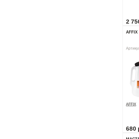
2 75
AFFIX 
Артику
AFFIX
680 