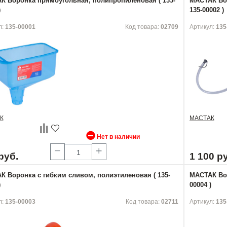
К Воронка прямоугольная, полипропиленовая ( 135-
МАСТАК Вор
)
135-00002 )
л:
135-00001
Код товара:
02709
Артикул:
135
К
МАСТАК
Нет в наличии
руб.
1 100 р
К Воронка с гибким сливом, полиэтиленовая ( 135-
МАСТАК Вор
)
00004 )
л:
135-00003
Код товара:
02711
Артикул:
135