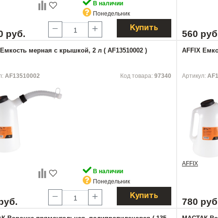
В наличии
Понедельник
Купить
0 руб.
560 руб
Емкость мерная с крышкой, 2 л ( AF13510002 )
AFFIX Емко
л:
AF13510002
Код товара:
97340
Артикул:
AF1
AFFIX
В наличии
Понедельник
Купить
руб.
780 руб