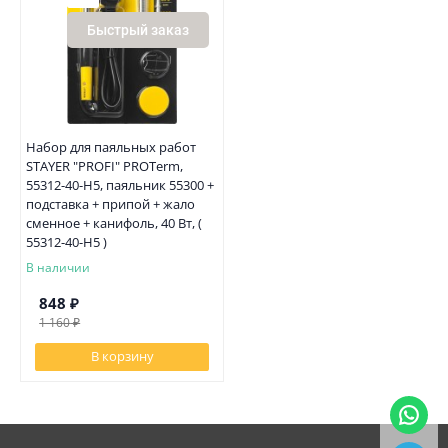
Быстрый заказ
Набор для паяльных работ
STAYER "PROFI" PROTerm,
55312-40-H5, паяльник 55300 +
подставка + припой + жало
сменное + канифоль, 40 Вт, (
55312-40-H5 )
В наличии
848
₽
1 160
₽
В корзину