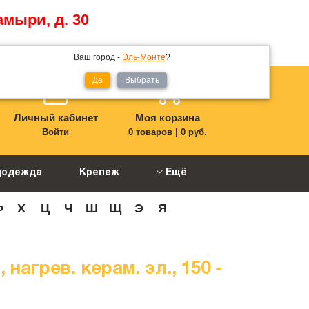
амыри, д. 30
Ваш город -
Эль-Монте
?
Да
Выбрать
Личный кабинет
Моя корзина
Войти
0 товаров
|
0 руб.
цодежда
Крепеж
Ещё
Ф
Х
Ц
Ч
Ш
Щ
Э
Я
агрев. керам. эл., 150 -