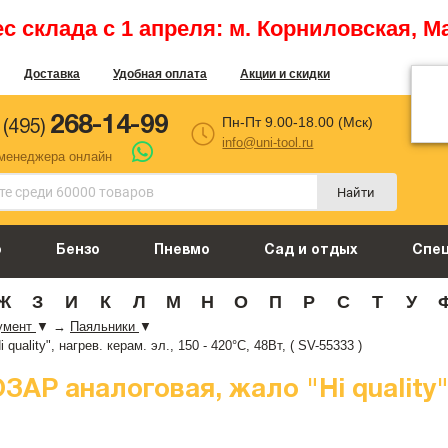
 склада с 1 апреля: м. Корниловская, М
Доставка
Удобная оплата
Акции и скидки
268-14-99
Пн-Пт 9.00-18.00 (Мск)
 (495)
info@uni-tool.ru
 менеджера онлайн
Найти
о
Бензо
Пневмо
Сад и отдых
Спе
Ж
З
И
К
Л
М
Н
О
П
Р
С
Т
У
умент
▼
→
Паяльники
▼
lity", нагрев. керам. эл., 150 - 420°C, 48Вт, ( SV-55333 )
Р аналоговая, жало "Hi quality", н