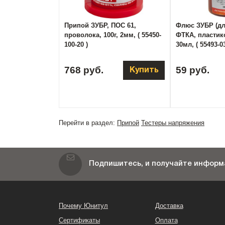
Припой ЗУБР, ПОС 61,
Флюс ЗУБР (дл
проволока, 100г, 2мм, ( 55450-
ФТКА, пластик
100-20 )
30мл, ( 55493-03
768 руб.
59 руб.
Купить
Перейти в раздел:
Припой
Тестеры напряжения
Подпишитесь, и получайте информа
Почему Юнитул
Доставка
Сертификаты
Оплата