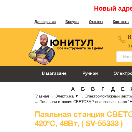
Новый адрес
Для юр. лиц
Бонусы
Отзывы
Контакты
8
3
В магазине
Ручной
Электр
А
Б
В
Г
Д
Е
Главная
→
Электрика
▼
→
Электромонтажный инстр
→
Паяльная станция СВЕТОЗАР аналоговая, жало "Hi qua
Паяльная станция СВЕТОЗА
420°C, 48Вт, ( SV-55333 )