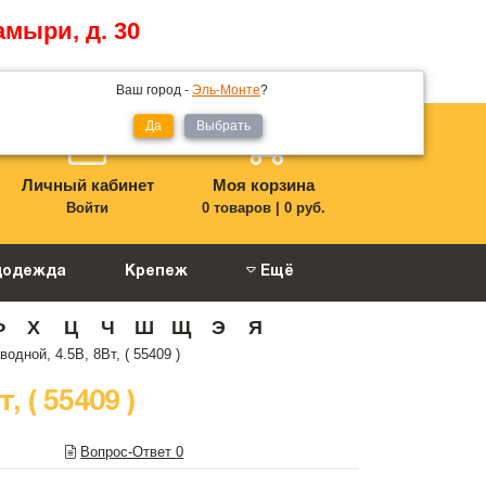
амыри, д. 30
Ваш город -
Эль-Монте
?
Да
Выбрать
Личный кабинет
Моя корзина
Войти
0 товаров
|
0 руб.
цодежда
Крепеж
Ещё
Ф
Х
Ц
Ч
Ш
Щ
Э
Я
ной, 4.5В, 8Вт, ( 55409 )
( 55409 )
Вопрос-Ответ
0