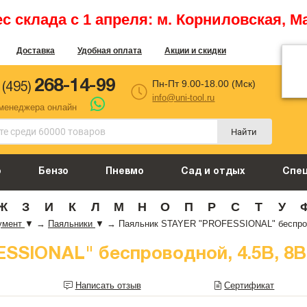
 склада с 1 апреля: м. Корниловская, М
Доставка
Удобная оплата
Акции и скидки
268-14-99
Пн-Пт 9.00-18.00 (Мск)
 (495)
info@uni-tool.ru
 менеджера онлайн
Найти
о
Бензо
Пневмо
Сад и отдых
Спе
Ж
З
И
К
Л
М
Н
О
П
Р
С
Т
У
умент
▼
→
Паяльники
▼
→
Паяльник STAYER "PROFESSIONAL" беспровод
SIONAL" беспроводной, 4.5В, 8Вт, 
Написать отзыв
Сертификат