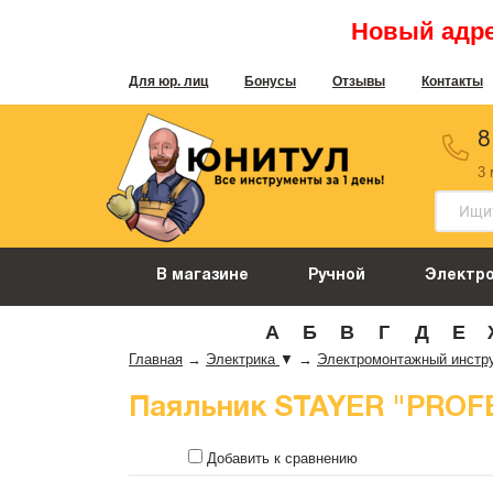
Новый адрес
Для юр. лиц
Бонусы
Отзывы
Контакты
8
3
В магазине
Ручной
Электр
А
Б
В
Г
Д
Е
Главная
→
Электрика
▼
→
Электромонтажный инстр
Паяльник STAYER "PROFES
Добавить к сравнению