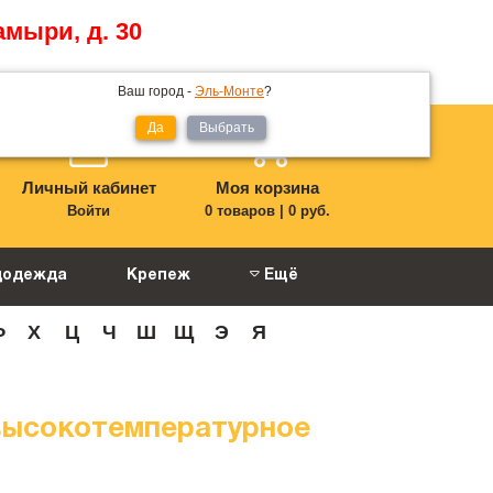
амыри, д. 30
Ваш город -
Эль-Монте
?
Да
Выбрать
Личный кабинет
Моя корзина
Войти
0 товаров
|
0 руб.
цодежда
Крепеж
Ещё
Ф
Х
Ц
Ч
Ш
Щ
Э
Я
высокотемпературное