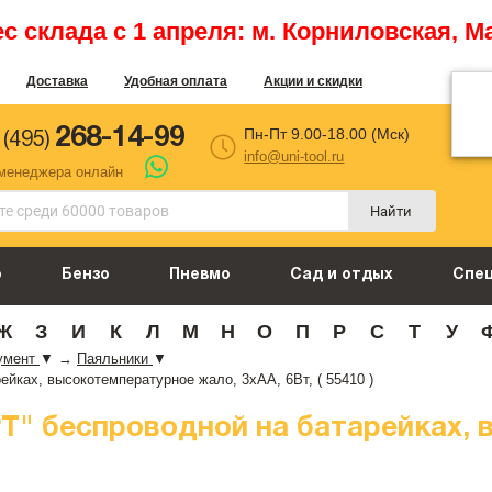
 склада с 1 апреля: м. Корниловская, М
Доставка
Удобная оплата
Акции и скидки
268-14-99
Пн-Пт 9.00-18.00 (Мск)
 (495)
info@uni-tool.ru
 менеджера онлайн
Найти
о
Бензо
Пневмо
Сад и отдых
Спе
Ж
З
И
К
Л
М
Н
О
П
Р
С
Т
У
умент
▼
→
Паяльники
▼
ках, высокотемпературное жало, 3xAA, 6Вт, ( 55410 )
" беспроводной на батарейках, 