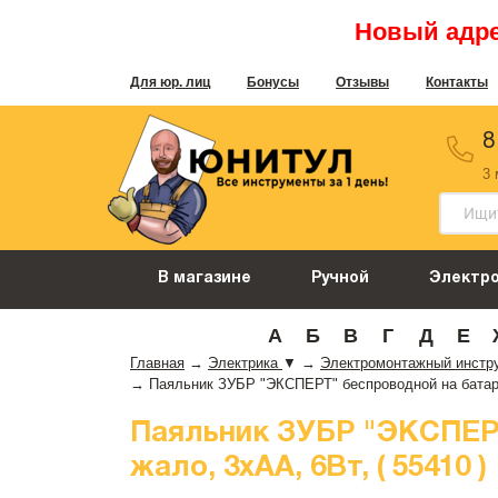
Новый адрес
Для юр. лиц
Бонусы
Отзывы
Контакты
8
3
В магазине
Ручной
Электр
А
Б
В
Г
Д
Е
Главная
→
Электрика
▼
→
Электромонтажный инстр
→
Паяльник ЗУБР "ЭКСПЕРТ" беспроводной на батарей
Паяльник ЗУБР "ЭКСПЕРТ
жало, 3xAA, 6Вт, ( 55410 )