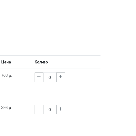
Цена
Кол-во
768 р.
386 р.