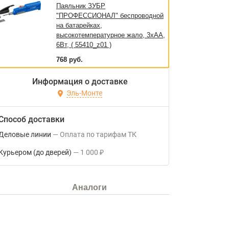
Паяльник ЗУБР
"ПРОФЕССИОНАЛ" беспроводной
на батарейках,
высокотемпературное жало, 3xAA,
6Вт, ( 55410_z01 )
768 руб.
Информация о доставке
Эль-Монте
Способ доставки
Деловые линии
Оплата по тарифам ТК
Курьером (до дверей)
1 000
₽
Аналоги