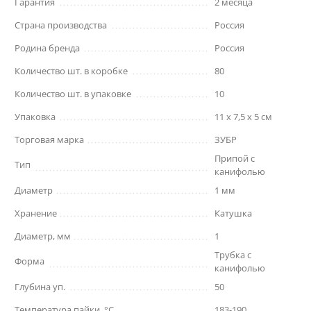
Гарантия
2 месяца
Страна производства
Россия
Родина бренда
Россия
Количество шт. в коробке
80
Количество шт. в упаковке
10
Упаковка
11 x 7,5 x 5 см
Торговая марка
ЗУБР
Припой с
Тип
канифолью
Диаметр
1 мм
Хранение
Катушка
Диаметр, мм
1
Трубка с
Форма
канифолью
Глубина уп.
50
Температура пайки, °C
183-190