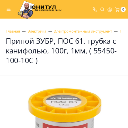
0
Главная
Электрика
Электромонтажный инструмент
Пая
Припой ЗУБР, ПОС 61, трубка с
канифолью, 100г, 1мм, ( 55450-
100-10C )