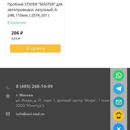
Пробник STAYER "MASTER" для
автопроводки, латунный, 6-
24В, 110мм, ( 2574_z01 )
В наличии
206
₽
328
₽
В корзину
8 (495) 268-14-99
г. Москва
ул. Искры, д. 31, корп. 1, деловой центр "Искра", 1 этаж
(ООО "Юнитул")
info@uni-tool.ru