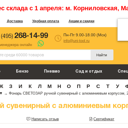
 склада с 1 апреля: м. Корниловская, М
Доставка
Удобная оплата
Акции и скидки
268-14-99
Пн-Пт 9.00-18.00 (Мск)
 (495)
info@uni-tool.ru
 менеджера онлайн
Найти
о
Бензо
Пневмо
Сад и отдых
Спе
Ж
З
И
К
Л
М
Н
О
П
Р
С
Т
У
▼
→
Фонарь СВЕТОЗАР ручной сувенирный с алюминиевым корпусом, 2x
сувенирный с алюминиевым корпус
Написать отзыв
Сертификат