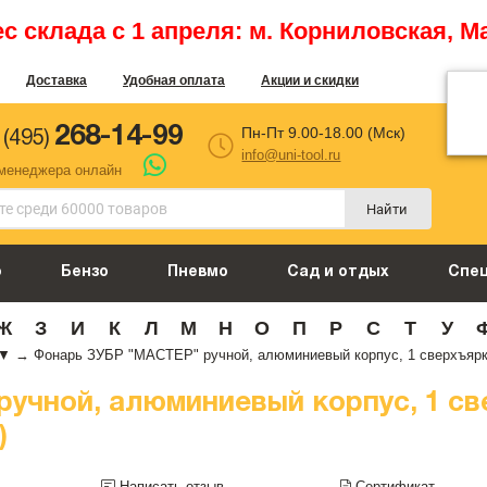
 склада с 1 апреля: м. Корниловская, М
Доставка
Удобная оплата
Акции и скидки
268-14-99
Пн-Пт 9.00-18.00 (Мск)
 (495)
info@uni-tool.ru
 менеджера онлайн
Найти
о
Бензо
Пневмо
Сад и отдых
Спе
Ж
З
И
К
Л
М
Н
О
П
Р
С
Т
У
▼
→
Фонарь ЗУБР "МАСТЕР" ручной, алюминиевый корпус, 1 сверхъяркий
учной, алюминиевый корпус, 1 св
)
Написать отзыв
Сертификат