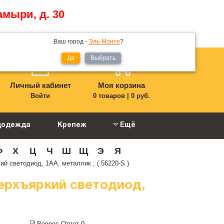
амыри, д. 30
Ваш город -
Эль-Монте
?
Да
Выбрать
Личный кабинет
Моя корзина
Войти
0 товаров
|
0 руб.
цодежда
Крепеж
Ещё
Ф
Х
Ц
Ч
Ш
Щ
Э
Я
 светодиод, 1АА, металлик , ( 56220-S )
ерхъяркий светодиод,
Вопрос-Ответ
0