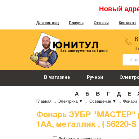
Новый адрес
Для юр. лиц
Бонусы
Отзывы
Контакты
8
3
В магазине
Ручной
Электр
А
Б
В
Г
Д
Е
Главная
→
Электрика
▼
→
Освещение
▼
→
Фонари
Фонарь ЗУБР "МАСТЕР" р
1АА, металлик , ( 56220-S 
Добавить к сравнению