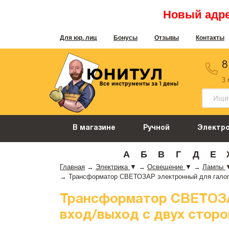
Новый адрес
Для юр. лиц
Бонусы
Отзывы
Контакты
8
3
В магазине
Ручной
Электр
А
Б
В
Г
Д
Е
Главная
→
Электрика
▼
→
Освещение
▼
→
Лампы
→
Трансформатор СВЕТОЗАР электронный для галоген
Трансформатор СВЕТОЗА
вход/выход с двух сторон,