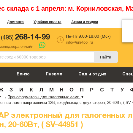
 склада с 1 апреля: м. Корниловская, М
Доставка
Удобная оплата
Акции и скидки
268-14-99
Пн-Пт 9.00-18.00 (Мск)
 (495)
info@uni-tool.ru
 менеджера онлайн
Найти
о
Бензо
Пневмо
Сад и отдых
Спе
Ж
З
И
К
Л
М
Н
О
П
Р
С
Т
У
▼
→
Трансформаторы для галогенных ламп
▼
ных ламп напряжением 12В, вход/выход с двух сторон, 20-60Вт, ( SV-4
Р электронный для галогенных л
 20-60Вт, ( SV-44951 )