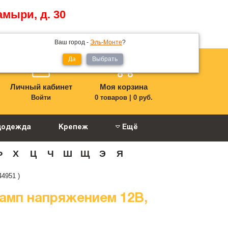
амыри, д. 30
Ваш город -
Эль-Монте
?
Да
Выбрать
Личный кабинет
Моя корзина
Войти
0 товаров
|
0 руб.
цодежда
Крепеж
Ещё
Ф
Х
Ц
Ч
Ш
Щ
Э
Я
4951 )
амп напряжением 12В,