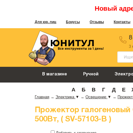
Новый адрес
Для юр. лиц
Бонусы
Отзывы
Контакты
8
3
В магазине
Ручной
Электр
А
Б
В
Г
Д
Е
Главная
→
Электрика
▼
→
Освещение
▼
→
Прожек
Прожектор галогеновый 
500Вт, ( SV-57103-B )
Добавить к сравнению