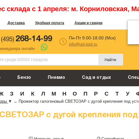
 склада с 1 апреля: м. Корниловская, М
Доставка
Удобная оплата
Акции и скидки
268-14-99
Пн-Пт 9.00-18.00 (Мск)
 (495)
info@uni-tool.ru
 менеджера онлайн
Найти
о
Бензо
Пневмо
Сад и отдых
Спе
Ж
З
И
К
Л
М
Н
О
П
Р
С
Т
У
торы
▼
→
Прожектор галогеновый СВЕТОЗАР с дугой крепления под устано
СВЕТОЗАР с дугой крепления под 
Написать отзыв
Сертификат