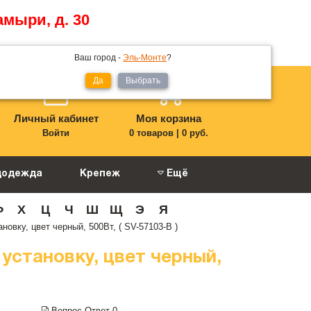
амыри, д. 30
Ваш город -
Эль-Монте
?
Да
Выбрать
Личный кабинет
Моя корзина
Войти
0 товаров
|
0 руб.
цодежда
Крепеж
Ещё
Ф
Х
Ц
Ч
Ш
Щ
Э
Я
вку, цвет черный, 500Вт, ( SV-57103-B )
установку, цвет черный,
Вопрос-Ответ
0