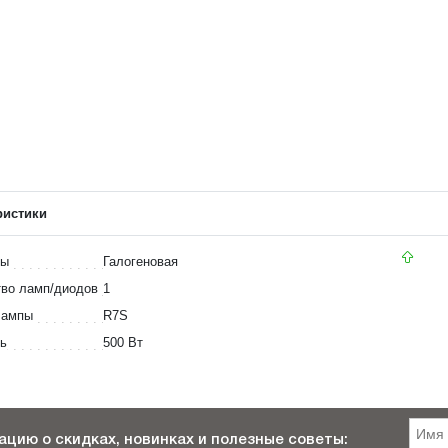
ристики
пы
Галогеновая
во ламп/диодов
1
лампы
R7S
ь
500 Вт
цию о скидках, новинках и полезные советы: