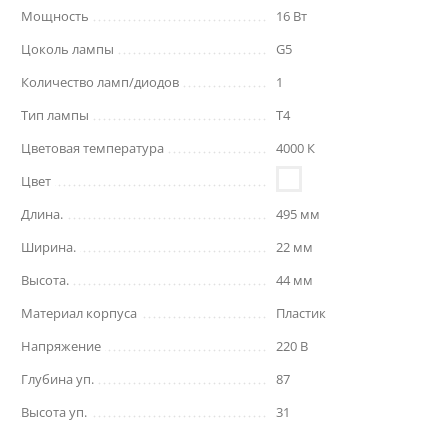
Мощность
16 Вт
Цоколь лампы
G5
Количество ламп/диодов
1
Тип лампы
T4
Цветовая температура
4000 К
Цвет
Длина.
495 мм
Ширина.
22 мм
Высота.
44 мм
Материал корпуса
Пластик
Напряжение
220 В
Глубина уп.
87
Высота уп.
31