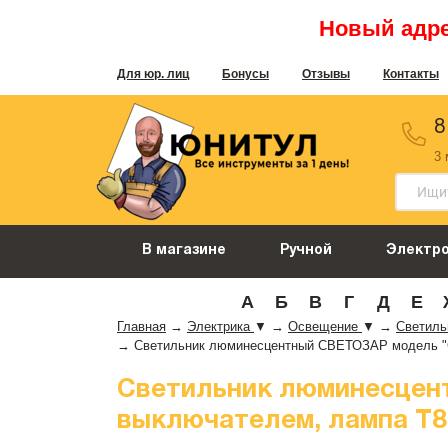
Новый адрес
Для юр. лиц
Бонусы
Отзывы
Контакты
8
3
В магазине
Ручной
Электр
А
Б
В
Г
Д
Е
Главная
→
Электрика
▼
→
Освещение
▼
→
Светил
→
Светильник люминесцентный СВЕТОЗАР модель "СЛ
Светильник люминесцен
выключателем, лампа Т8, 