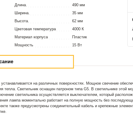
Длина.
490 мм
Ширина.
35 мм
Высота.
62 мм
Цветовая температура
4000 К
Материал корпуса
Пластик
Мощность
15 Вт
сание
станавливается на различных поверхностях. Мощное свечение обеспеч
ения тепла. Светильник оснащен патроном типа G5. В светильнике этой 
ючение светильника осуществляется выключателем, который расположе
ючения лампа моментально работает на полную мощность без последующих
лекте также предусмотрены соединительный кабель и крепежные элемен
лке.