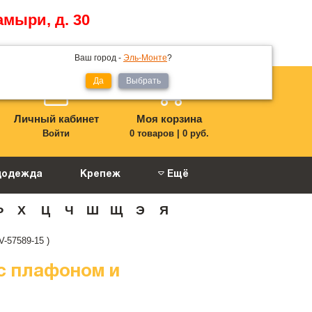
амыри, д. 30
Ваш город -
Эль-Монте
?
Да
Выбрать
Личный кабинет
Моя корзина
Войти
0 товаров
|
0 руб.
цодежда
Крепеж
Ещё
Ф
Х
Ц
Ч
Ш
Щ
Э
Я
-57589-15 )
с плафоном и