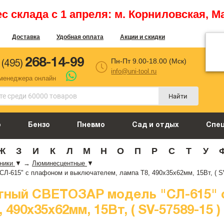
 склада с 1 апреля: м. Корниловская, М
Доставка
Удобная оплата
Акции и скидки
268-14-99
Пн-Пт 9.00-18.00 (Мск)
 (495)
info@uni-tool.ru
 менеджера онлайн
Найти
о
Бензо
Пневмо
Сад и отдых
Спе
Ж
З
И
К
Л
М
Н
О
П
Р
С
Т
У
ьники
▼
→
Люминесцентные
▼
-615" с плафоном и выключателем, лампа Т8, 490x35x62мм, 15Вт, ( SV
тный СВЕТОЗАР модель "СЛ-615" 
490x35x62мм, 15Вт, ( SV-57589-15 )