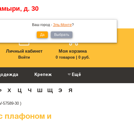
амыри, д. 30
Ваш город -
Эль-Монте
?
Да
Выбрать
Личный кабинет
Моя корзина
Войти
0 товаров
|
0 руб.
цодежда
Крепеж
Ещё
Ф
Х
Ц
Ч
Ш
Щ
Э
Я
-57589-30 )
с плафоном и