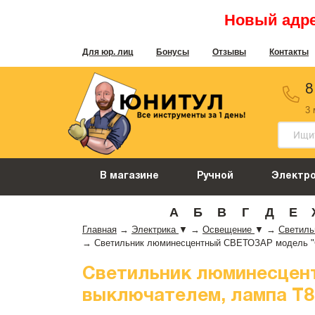
Новый адрес
Для юр. лиц
Бонусы
Отзывы
Контакты
8
3
В магазине
Ручной
Электр
А
Б
В
Г
Д
Е
Главная
→
Электрика
▼
→
Освещение
▼
→
Светил
→
Светильник люминесцентный СВЕТОЗАР модель "СЛ
Светильник люминесцен
выключателем, лампа Т8, 