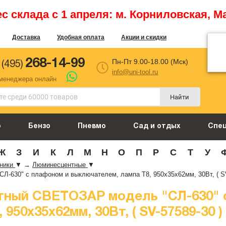
 склада с 1 апреля: м. Корниловская, М
Доставка
Удобная оплата
Акции и скидки
268-14-99
Пн-Пт 9.00-18.00 (Мск)
 (495)
info@uni-tool.ru
 менеджера онлайн
Найти
о
Бензо
Пневмо
Сад и отдых
Спе
Ж
З
И
К
Л
М
Н
О
П
Р
С
Т
У
ьники
▼
→
Люминесцентные
▼
-630" с плафоном и выключателем, лампа Т8, 950x35x62мм, 30Вт, ( SV
тный СВЕТОЗАР модель "СЛ-630" 
950x35x62мм, 30Вт, ( SV-57589-30 )