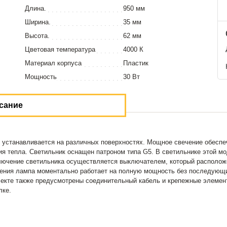
Длина.
950 мм
Ширина.
35 мм
Высота.
62 мм
Цветовая температура
4000 К
Материал корпуса
Пластик
Мощность
30 Вт
сание
станавливается на различных поверхностях. Мощное свечение обеспеч
ения тепла. Светильник оснащен патроном типа G5. В светильнике этой 
ючение светильника осуществляется выключателем, который расположе
ючения лампа моментально работает на полную мощность без последующих
лекте также предусмотрены соединительный кабель и крепежные элемен
лке.