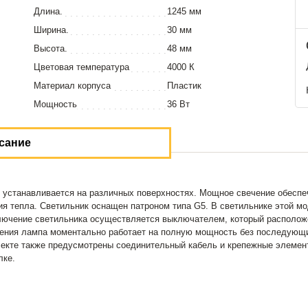
Длина.
1245 мм
Ширина.
30 мм
Высота.
48 мм
Цветовая температура
4000 К
Материал корпуса
Пластик
Мощность
36 Вт
сание
станавливается на различных поверхностях. Мощное свечение обеспеч
ения тепла. Светильник оснащен патроном типа G5. В светильнике этой 
ючение светильника осуществляется выключателем, который расположе
ючения лампа моментально работает на полную мощность без последующих
лекте также предусмотрены соединительный кабель и крепежные элемен
лке.