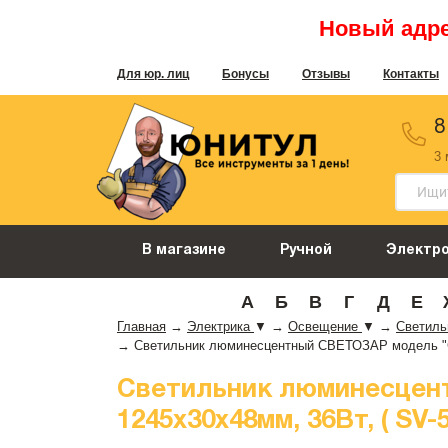
Новый адрес
Для юр. лиц
Бонусы
Отзывы
Контакты
8
3
В магазине
Ручной
Электр
А
Б
В
Г
Д
Е
Главная
→
Электрика
▼
→
Освещение
▼
→
Светил
→
Светильник люминесцентный СВЕТОЗАР модель "СЛО
Светильник люминесцент
1245x30x48мм, 36Вт, ( SV-5