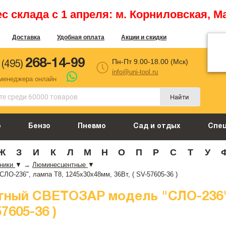
 склада с 1 апреля: м. Корниловская, М
Доставка
Удобная оплата
Акции и скидки
268-14-99
Пн-Пт 9.00-18.00 (Мск)
 (495)
info@uni-tool.ru
 менеджера онлайн
Найти
о
Бензо
Пневмо
Сад и отдых
Спе
Ж
З
И
К
Л
М
Н
О
П
Р
С
Т
У
ьники
▼
→
Люминесцентные
▼
-236", лампа Т8, 1245x30x48мм, 36Вт, ( SV-57605-36 )
ный СВЕТОЗАР модель "СЛО-236",
7605-36 )