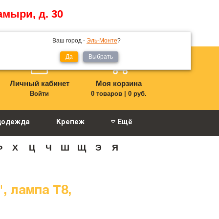
амыри, д. 30
Ваш город -
Эль-Монте
?
Да
Выбрать
Личный кабинет
Моя корзина
Войти
0 товаров
|
0 руб.
цодежда
Крепеж
Ещё
Ф
Х
Ц
Ч
Ш
Щ
Э
Я
 лампа Т8,