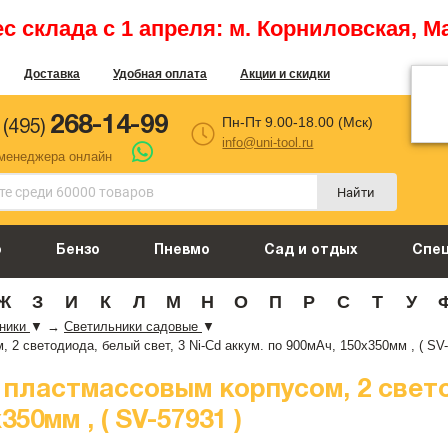
 склада с 1 апреля: м. Корниловская, М
Доставка
Удобная оплата
Акции и скидки
268-14-99
Пн-Пт 9.00-18.00 (Мск)
 (495)
info@uni-tool.ru
 менеджера онлайн
Найти
о
Бензо
Пневмо
Сад и отдых
Спе
Ж
З
И
К
Л
М
Н
О
П
Р
С
Т
У
ьники
▼
→
Светильники садовые
▼
 светодиода, белый свет, 3 Ni-Cd аккум. по 900мАч, 150x350мм , ( SV-
ластмассовым корпусом, 2 светод
350мм , ( SV-57931 )