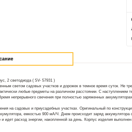
сание
, 2 светодиода ( SV- 57931 )
нным светом садовых участков и дорожек в темное время суток. Не тре
рактически любые предметы на различном расстоянии. С наступлением т
Время непрерывного свечения при полностью заряженных аккумуляторах: 
ия на садовых и приусадебных участках. Оригинальный по конструкции
аккумулятора, емкостью 900 мА/Ч. Днем происходит заряд аккумулятора 
и идет расход энергии, накопленной за день. Корпус изделия выполнен 