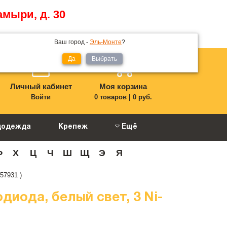
амыри, д. 30
Ваш город -
Эль-Монте
?
Да
Выбрать
Личный кабинет
Моя корзина
Войти
0 товаров
|
0 руб.
цодежда
Крепеж
Ещё
Ф
Х
Ц
Ч
Ш
Щ
Э
Я
57931 )
иода, белый свет, 3 Ni-