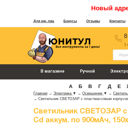
Новый адрес
Для юр. лиц
Бонусы
Отзывы
Контакты
8
3
В магазине
Ручной
Электр
А
Б
В
Г
Д
Е
Главная
→
Электрика
▼
→
Освещение
▼
→
Светил
→
Светильник СВЕТОЗАР с пластмассовым корпусом, 2
Светильник СВЕТОЗАР с п
Cd аккум. по 900мАч, 150x