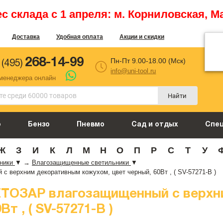
 склада с 1 апреля: м. Корниловская, М
Доставка
Удобная оплата
Акции и скидки
268-14-99
Пн-Пт 9.00-18.00 (Мск)
 (495)
info@uni-tool.ru
 менеджера онлайн
Найти
о
Бензо
Пневмо
Сад и отдых
Спе
Ж
З
И
К
Л
М
Н
О
П
Р
С
Т
У
ьники
▼
→
Влагозащищенные светильники
▼
верхним декоративным кожухом, цвет черный, 60Вт , ( SV-57271-B )
ЕТОЗАР влагозащищенный с верхн
т , ( SV-57271-B )