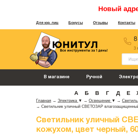
Новый адрес
Для юр. лиц
Бонусы
Отзывы
Контакты
8
3
В магазине
Ручной
Электр
А
Б
В
Г
Д
Е
Главная
→
Электрика
▼
→
Освещение
▼
→
Светил
→
Светильник уличный СВЕТОЗАР влагозащищенный с 
Светильник уличный СВ
кожухом, цвет черный, 60В