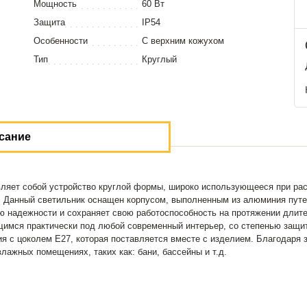
Мощность
60 Вт
Защита
IP54
Особенности
С верхним кожухом
Тип
Круглый
сание
ляет собой устройство круглой формы, широко использующееся при ра
 Данный светильник оснащен корпусом, выполненным из алюминия путе
ю надежности и сохраняет свою работоспособность на протяжении длите
мся практически под любой современный интерьер, со степенью защиты
ия с цоколем E27, которая поставляется вместе с изделием. Благодаря 
лажных помещениях, таких как: бани, бассейны и т.д.