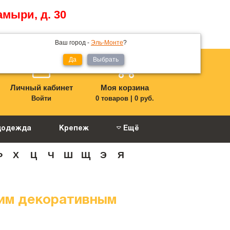
амыри, д. 30
Ваш город -
Эль-Монте
?
Да
Выбрать
Личный кабинет
Моя корзина
Войти
0 товаров
|
0 руб.
цодежда
Крепеж
Ещё
Ф
Х
Ц
Ч
Ш
Щ
Э
Я
им декоративным