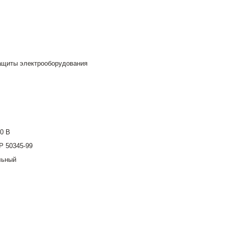
ащиты электрооборудования
00 В
Р 50345-99
льный