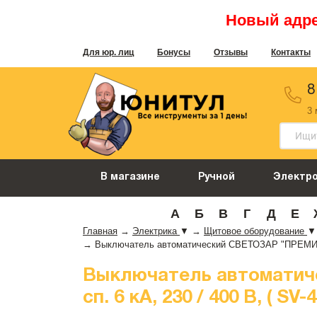
Новый адрес
Для юр. лиц
Бонусы
Отзывы
Контакты
8
3
В магазине
Ручной
Электр
А
Б
В
Г
Д
Е
Главная
→
Электрика
▼
→
Щитовое оборудование
▼
→
Выключатель автоматический СВЕТОЗАР "ПРЕМИУМ" 1
Выключатель автоматиче
сп. 6 кА, 230 / 400 В, ( SV-