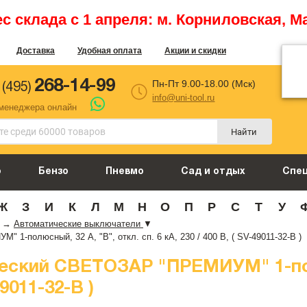
 склада с 1 апреля: м. Корниловская, М
Доставка
Удобная оплата
Акции и скидки
268-14-99
Пн-Пт 9.00-18.00 (Мск)
 (495)
info@uni-tool.ru
 менеджера онлайн
Найти
о
Бензо
Пневмо
Сад и отдых
Спе
Ж
З
И
К
Л
М
Н
О
П
Р
С
Т
У
→
Автоматические выключатели
▼
-полюсный, 32 A, "B", откл. сп. 6 кА, 230 / 400 В, ( SV-49011-32-B )
ский СВЕТОЗАР "ПРЕМИУМ" 1-полю
49011-32-B )