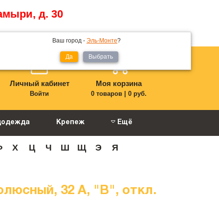
амыри, д. 30
Ваш город -
Эль-Монте
?
Да
Выбрать
Личный кабинет
Моя корзина
Войти
0 товаров
|
0 руб.
цодежда
Крепеж
Ещё
Ф
Х
Ц
Ч
Ш
Щ
Э
Я
сный, 32 A, "B", откл.