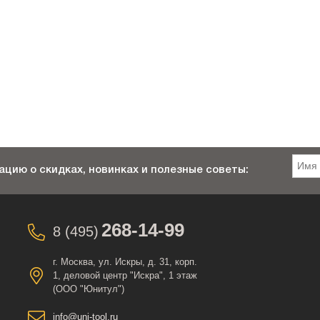
цию о скидках, новинках и полезные советы:
268-14-99
8 (495)
г. Москва, ул. Искры, д. 31, корп.
1, деловой центр "Искра", 1 этаж
(ООО "Юнитул")
info@uni-tool.ru