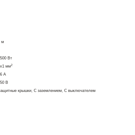
 м
500 Вт
2
3х1 мм
6 А
50 В
Защитные крышки, С заземлением, С выключателем