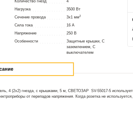
Количество гнезд
4
Нагрузка
3500 Вт
2
Сечение провода
3х1 мм
Сила тока
16 А
Напряжение
250 В
Особенности
Защитные крышки, С
заземлением, С
выключателем
сание
ль, 4 (2х2) гнезда, с крышками, 5 м, СВЕТОЗАР SV-55017-5 используе
ектроприборы от перепадов напряжения. Когда розетка не используется,