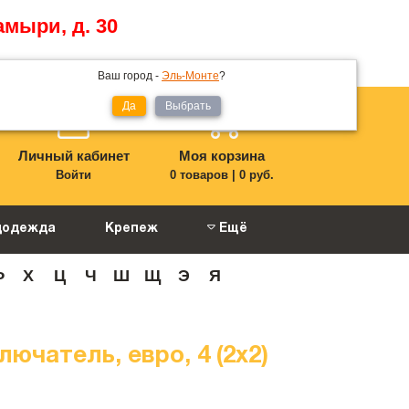
амыри, д. 30
Ваш город -
Эль-Монте
?
Да
Выбрать
Личный кабинет
Моя корзина
Войти
0 товаров
|
0 руб.
цодежда
Крепеж
Ещё
Ф
Х
Ц
Ч
Ш
Щ
Э
Я
чатель, евро, 4 (2х2)