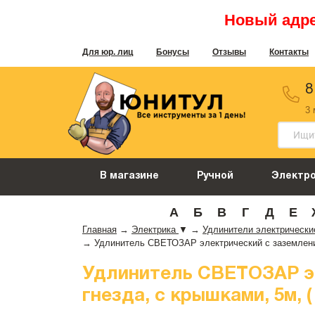
Новый адрес
Для юр. лиц
Бонусы
Отзывы
Контакты
8
3
В магазине
Ручной
Электр
А
Б
В
Г
Д
Е
Главная
→
Электрика
▼
→
Удлинители электрическ
→
Удлинитель СВЕТОЗАР электрический с заземлением
Удлинитель СВЕТОЗАР эле
гнезда, с крышками, 5м, (