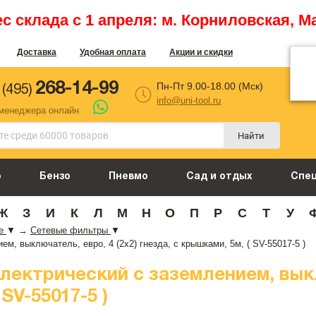
 склада с 1 апреля: м. Корниловская, М
Доставка
Удобная оплата
Акции и скидки
268-14-99
Пн-Пт 9.00-18.00 (Мск)
 (495)
info@uni-tool.ru
 менеджера онлайн
Найти
о
Бензо
Пневмо
Сад и отдых
Спе
Ж
З
И
К
Л
М
Н
О
П
Р
С
Т
У
ие
▼
→
Сетевые фильтры
▼
, выключатель, евро, 4 (2х2) гнезда, с крышками, 5м, ( SV-55017-5 )
ктрический с заземлением, выклю
 SV-55017-5 )