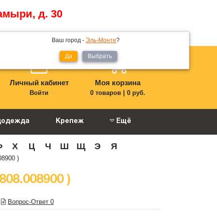
амыри, д. 30
Ваш город -
Эль-Монте
?
Да
Выбрать
Личный кабинет
Моя корзина
Войти
0 товаров
|
0 руб.
цодежда
Крепеж
Ещё
Ф
Х
Ц
Ч
Ш
Щ
Э
Я
8900 )
08.008900 )
Вопрос-Ответ
0