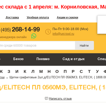
 склада с 1 апреля: м. Корниловская, М
Доставка
Удобная оплата
Акции и скидки
268-14-99
Пн-Пт 9.00-18.00 (Мск)
 (495)
info@uni-tool.ru
 менеджера онлайн
Найти
о
Бензо
Пневмо
Сад и отдых
Спе
Ж
З
И
К
Л
М
Н
О
П
Р
С
Т
У
тки
→
Щетки графитовые 2шт,д/ELITECH ПЛ 0560МЭ, ELITECH, ( 1808.00
ELITECH ПЛ 0560МЭ, ELITECH, ( 18
Написать отзыв