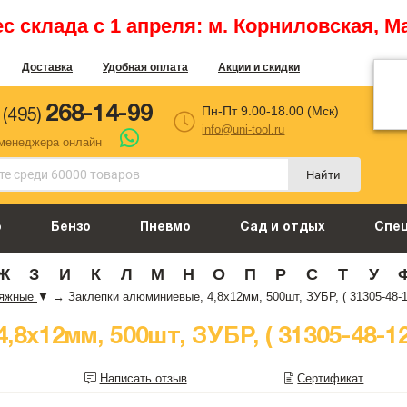
 склада с 1 апреля: м. Корниловская, М
Доставка
Удобная оплата
Акции и скидки
268-14-99
Пн-Пт 9.00-18.00 (Мск)
 (495)
info@uni-tool.ru
 менеджера онлайн
Найти
о
Бензо
Пневмо
Сад и отдых
Спе
Ж
З
И
К
Л
М
Н
О
П
Р
С
Т
У
тяжные
▼
→
Заклепки алюминиевые, 4,8x12мм, 500шт, ЗУБР, ( 31305-48-1
8x12мм, 500шт, ЗУБР, ( 31305-48-12
Написать отзыв
Сертификат