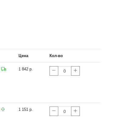
Цена
Кол-во
1 842 р.
1 151 р.