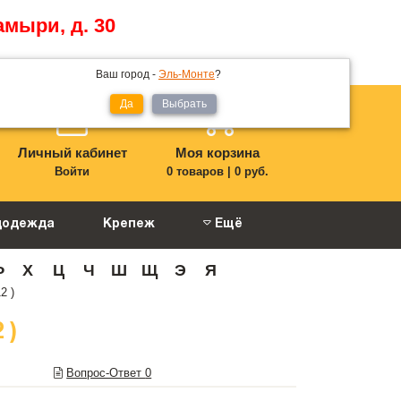
амыри, д. 30
Ваш город -
Эль-Монте
?
Да
Выбрать
Личный кабинет
Моя корзина
Войти
0 товаров
|
0 руб.
цодежда
Крепеж
Ещё
Ф
Х
Ц
Ч
Ш
Щ
Э
Я
2 )
 )
Вопрос-Ответ
0