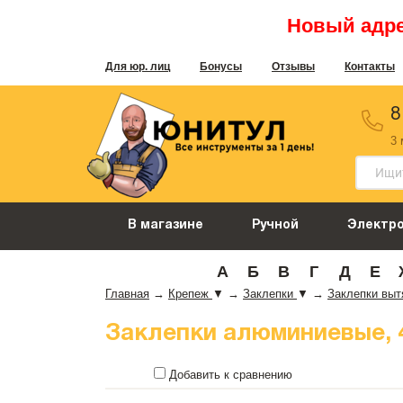
Новый адрес
Для юр. лиц
Бонусы
Отзывы
Контакты
8
3
В магазине
Ручной
Электр
А
Б
В
Г
Д
Е
Главная
→
Крепеж
▼
→
Заклепки
▼
→
Заклепки вы
Заклепки алюминиевые, 4,
Добавить к сравнению