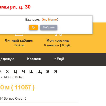
амыри, д. 30
Ваш город -
Эль-Монте
?
Да
Выбрать
Личный кабинет
Моя корзина
Войти
0 товаров
|
0 руб.
цодежда
Крепеж
Ещё
Ф
Х
Ц
Ч
Ш
Щ
Э
Я
х 140 м ( 11067 )
м ( 11067 )
Вопрос-Ответ
0