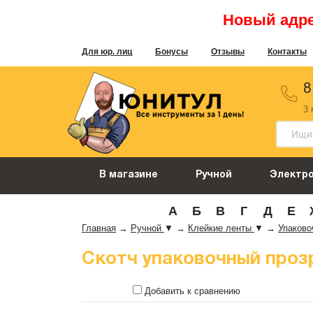
Новый адрес
Для юр. лиц
Бонусы
Отзывы
Контакты
8
3
В магазине
Ручной
Электр
А
Б
В
Г
Д
Е
Главная
→
Ручной
▼
→
Клейкие ленты
▼
→
Упаков
Скотч упаковочный прозра
Добавить к сравнению