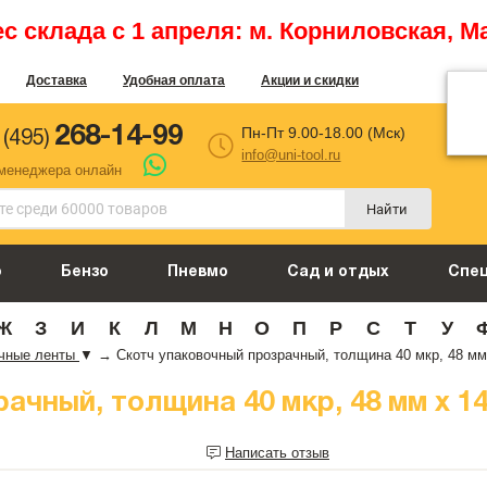
 склада с 1 апреля: м. Корниловская, М
Доставка
Удобная оплата
Акции и скидки
268-14-99
Пн-Пт 9.00-18.00 (Мск)
 (495)
info@uni-tool.ru
 менеджера онлайн
Найти
о
Бензо
Пневмо
Сад и отдых
Спе
Ж
З
И
К
Л
М
Н
О
П
Р
С
Т
У
очные ленты
▼
→
Скотч упаковочный прозрачный, толщина 40 мкр, 48 мм 
чный, толщина 40 мкр, 48 мм х 140 
Написать отзыв