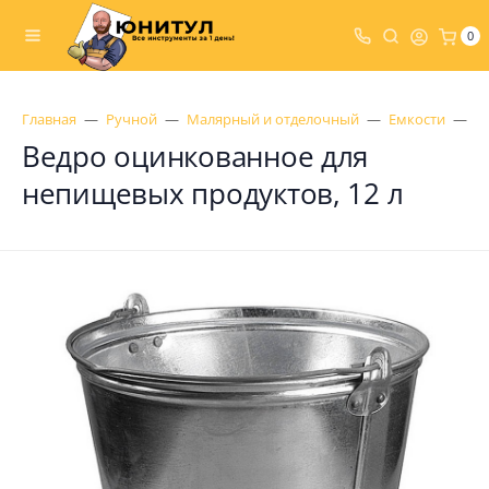
0
Главная
Ручной
Малярный и отделочный
Емкости
В
Ведро оцинкованное для
непищевых продуктов, 12 л