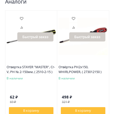
Аналоги
Быстрый заказ
Быстрый заказ
Отвертка STAYER "MASTER", Сr-
Отвёртка PH2х150,
От
V, PH № 2-150мм, ( 2510-2-15 )
WHIRLPOWER, ( 273012150 )
м
27
В наличии
В наличии
В
62
₽
498
₽
69
₽
321
₽
В корзину
В корзину