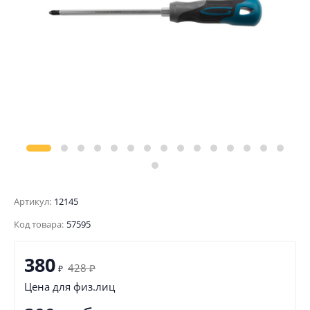
Артикул:
12145
Код товара:
57595
380
428
₽
₽
Цена для физ.лиц