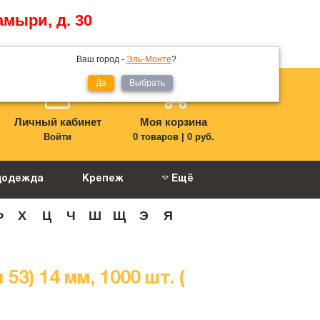
амыри, д. 30
Ваш город -
Эль-Монте
?
Да
Выбрать
Личный кабинет
Моя корзина
Войти
0 товаров
|
0 руб.
цодежда
Крепеж
Ещё
Ф
Х
Ц
Ч
Ш
Щ
Э
Я
3) 14 мм, 1000 шт. (