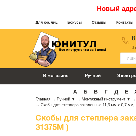
Новый адрес
Для юр. лиц
Бонусы
Отзывы
Контакты
8
3
В магазине
Ручной
Электр
А
Б
В
Г
Д
Е
Главная
→
Ручной
▼
→
Монтажный инструмент
▼
→
→
Скобы для степлера закаленные 11,3 мм х 0,7 мм, (
Скобы для степлера закале
31375М )