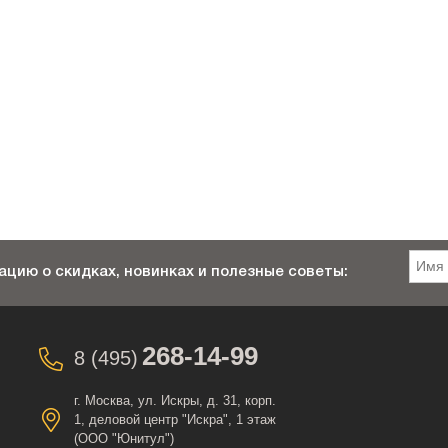
цию о скидках, новинках и полезные советы:
268-14-99
8 (495)
г. Москва, ул. Искры, д. 31, корп.
1, деловой центр "Искра", 1 этаж
(ООО "Юнитул")