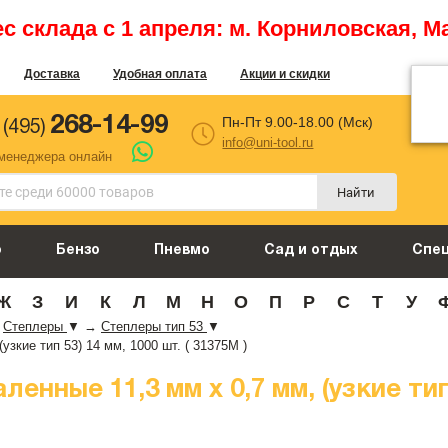
 склада с 1 апреля: м. Корниловская, М
Доставка
Удобная оплата
Акции и скидки
268-14-99
Пн-Пт 9.00-18.00 (Мск)
 (495)
info@uni-tool.ru
 менеджера онлайн
Найти
о
Бензо
Пневмо
Сад и отдых
Спе
Ж
З
И
К
Л
М
Н
О
П
Р
С
Т
У
Степлеры
▼
→
Степлеры тип 53
▼
узкие тип 53) 14 мм, 1000 шт. ( 31375М )
нные 11,3 мм х 0,7 мм, (узкие тип 5