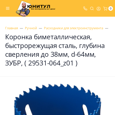
0
Главная
Ручной
Расходники для электроинструмента
Ко
Коронка биметаллическая,
быстрорежущая сталь, глубина
сверления до 38мм, d-64мм,
ЗУБР, ( 29531-064_z01 )