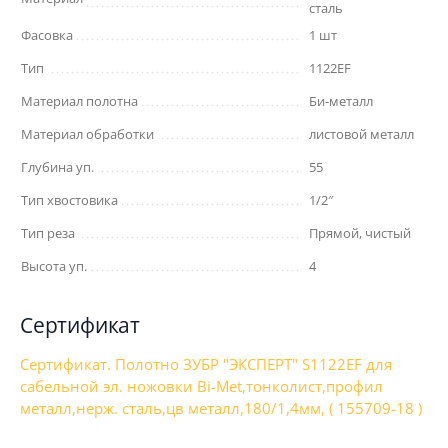
сталь
Фасовка
1 шт
Тип
1122EF
Материал полотна
Би-металл
Материал обработки
листовой металл
Глубина уп.
55
Тип хвостовика
1/2″
Тип реза
Прямой, чистый
Высота уп.
4
Сертификат
Сертификат. Полотно ЗУБР "ЭКСПЕРТ" S1122EF для
сабельной эл. ножовки Bi-Met,тонколист,профил
металл,нерж. сталь,цв металл,180/1,4мм, ( 155709-18 )