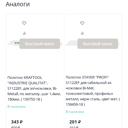
Аналоги
Быстрый заказ
Быстрый заказ
Полотно STAYER "PROFI"
Полотно KRAFTOOL
S1122EF для сабельной эл.
"INDUSTRIE QUALITAT",
ножовки Bi-Met,
S1122EF, для эл/ножовки, Bi-
тонколистовой, профильн
Metall, по металлу, шаг 1,4мм,
металл, нерж сталь, цвет мет, (
180мм, ( 159755-18 )
159459-18 )
В наличии
В наличии
343
₽
201
₽
490
₽
311
₽