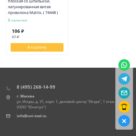
плоская со шпилькой,
латунированная витая
проволока Matrix, ( 74448 )
В наличии
106
₽
87
₽
В корзину
8 (495) 268-14-99
г. Москва
ул. Искры, д. 31, корп. 1, деловой центр "Искра", 1 этаж
(ООО "Юнитул")
info@uni-tool.ru