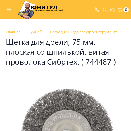
0
Главная
Ручной
Расходники для электроинструмента
Ще
Щетка для дрели, 75 мм,
плоская со шпилькой, витая
проволока Сибртех, ( 744487 )