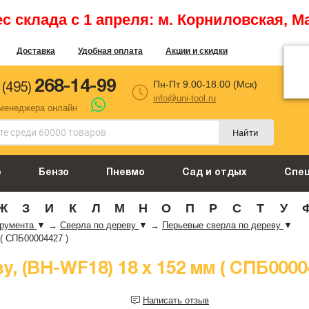
 склада с 1 апреля: м. Корниловская, М
Доставка
Удобная оплата
Акции и скидки
268-14-99
Пн-Пт 9.00-18.00 (Мск)
 (495)
info@uni-tool.ru
 менеджера онлайн
Найти
о
Бензо
Пневмо
Сад и отдых
Спе
Ж
З
И
К
Л
М
Н
О
П
Р
С
Т
У
трумента
▼
→
Сверла по дереву
▼
→
Перьевые сверла по дереву
▼
 ( СПБ00004427 )
, (BH-WF18) 18 х 152 мм ( СПБ0000
Написать отзыв