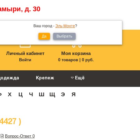
амыри, д. 30
Ваш город -
Эль-Монте
?
Да
Выбрать
Личный кабинет
Моя корзина
Войти
0 товаров
|
0 руб.
цодежда
Крепеж
Ещё
Ф
Х
Ц
Ч
Ш
Щ
Э
Я
4427 )
Вопрос-Ответ
0