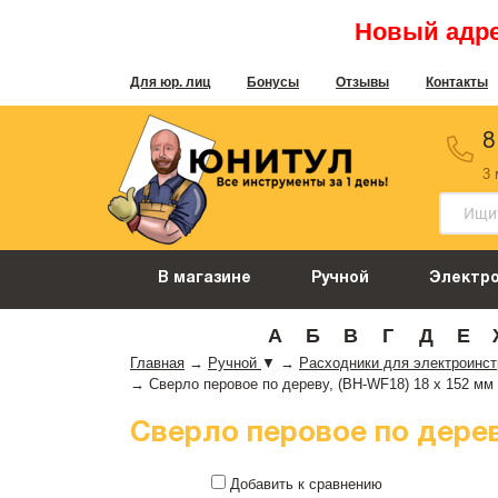
Новый адрес
Для юр. лиц
Бонусы
Отзывы
Контакты
8
3
В магазине
Ручной
Электр
А
Б
В
Г
Д
Е
Главная
→
Ручной
▼
→
Расходники для электроинс
→
Сверло перовое по дереву, (BH-WF18) 18 х 152 мм
Сверло перовое по дереву
Добавить к сравнению