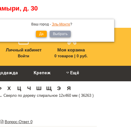
амыри, д. 30
Ваш город -
Эль-Монте
?
Да
Выбрать
Личный кабинет
Моя корзина
Войти
0 товаров
|
0 руб.
цодежда
Крепеж
Ещё
Ф
Х
Ц
Ч
Ш
Щ
Э
Я
→
Сверло по дереву спиральное 12х460 мм ( 36263 )
Вопрос-Ответ
0