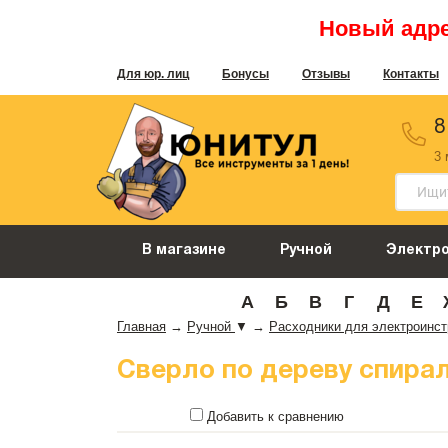
Новый адрес
Для юр. лиц
Бонусы
Отзывы
Контакты
8
3
В магазине
Ручной
Электр
А
Б
В
Г
Д
Е
Главная
→
Ручной
▼
→
Расходники для электроинс
Сверло по дереву спираль
Добавить к сравнению