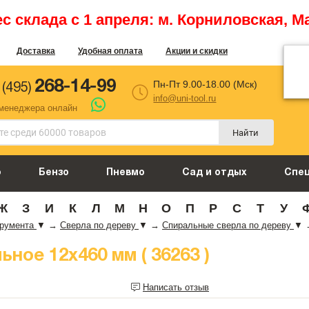
 склада с 1 апреля: м. Корниловская, М
Доставка
Удобная оплата
Акции и скидки
268-14-99
Пн-Пт 9.00-18.00 (Мск)
 (495)
info@uni-tool.ru
 менеджера онлайн
Найти
о
Бензо
Пневмо
Сад и отдых
Спе
Ж
З
И
К
Л
М
Н
О
П
Р
С
Т
У
трумента
▼
→
Сверла по дереву
▼
→
Спиральные сверла по дереву
▼
ное 12х460 мм ( 36263 )
Написать отзыв