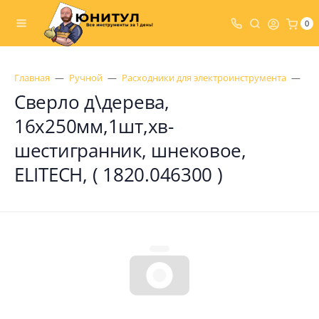
0
Главная
Ручной
Расходники для электроинструмента
Св
Сверло д\дерева,
16x250мм,1шт,хв-
шестигранник, шнековое,
ELITECH, ( 1820.046300 )