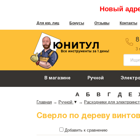
Новый адрес
Для юр. лиц
Бонусы
Отзывы
Контакты
8
3
В магазине
Ручной
Электр
А
Б
В
Г
Д
Е
Главная
→
Ручной
▼
→
Расходники для электроинс
Сверло по дереву винтово
Добавить к сравнению