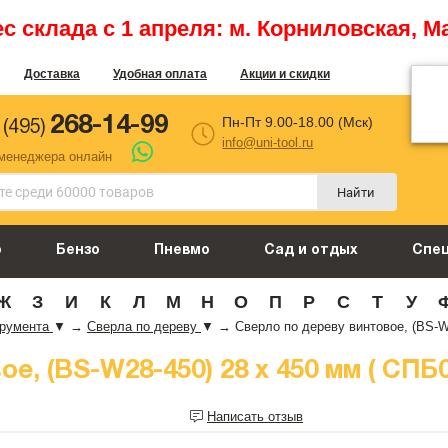
 склада с 1 апреля: м. Корниловская, М
Доставка
Удобная оплата
Акции и скидки
268-14-99
Пн-Пт 9.00-18.00 (Мск)
 (495)
info@uni-tool.ru
 менеджера онлайн
Найти
о
Бензо
Пневмо
Сад и отдых
Спе
Ж
З
И
К
Л
М
Н
О
П
Р
С
Т
У
трумента
▼
→
Сверла по дереву
▼
→
Сверло по дереву винтовое, (BS-W
е, (BS-W28-450) 28 х 450 мм ( СПБ0
Написать отзыв