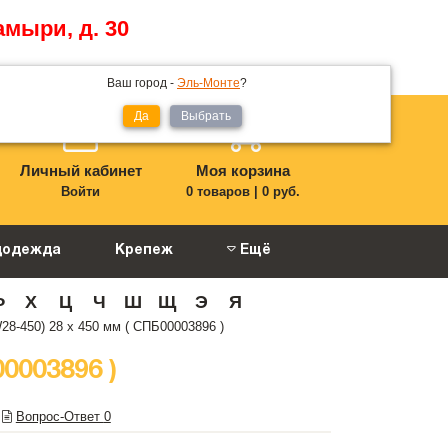
амыри, д. 30
Ваш город -
Эль-Монте
?
Да
Выбрать
Личный кабинет
Моя корзина
Войти
0 товаров
|
0 руб.
цодежда
Крепеж
Ещё
Ф
Х
Ц
Ч
Ш
Щ
Э
Я
28-450) 28 х 450 мм ( СПБ00003896 )
0003896 )
Вопрос-Ответ
0