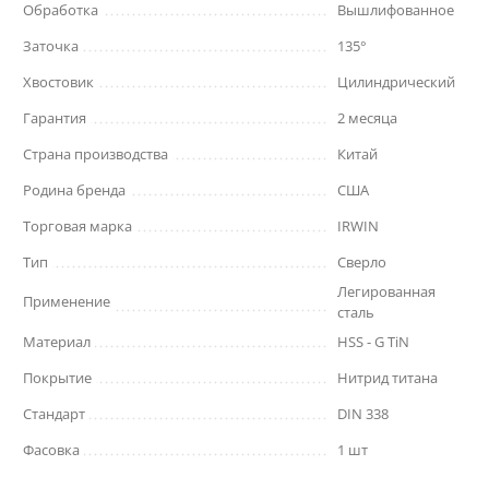
Обработка
Вышлифованное
Заточка
135°
Хвостовик
Цилиндрический
Гарантия
2 месяца
Страна производства
Китай
Родина бренда
США
Торговая марка
IRWIN
Тип
Сверло
Легированная
Применение
сталь
Материал
HSS - G TiN
Покрытие
Нитрид титана
Стандарт
DIN 338
Фасовка
1 шт