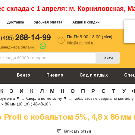
 склада с 1 апреля: м. Корниловская, М
Доставка
Удобная оплата
Акции и скидки
268-14-99
Пн-Пт 9.00-18.00 (Мск)
 (495)
info@uni-tool.ru
 менеджера онлайн
Найти
о
Бензо
Пневмо
Сад и отдых
Спе
Ж
З
И
К
Л
М
Н
О
П
Р
С
Т
У
трумента
▼
→
Сверла по металлу
▼
→
Кобальтовые сверла по металлу
x 86 мм (10 шт) ( 48-48-10 )
rofi с кобальтом 5%, 4,8 x 86 мм (1
Написать отзыв