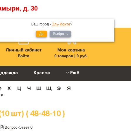
амыри, д. 30
Ваш город -
Эль-Монте
?
Да
Выбрать
Личный кабинет
Моя корзина
Войти
0 товаров
|
0 руб.
цодежда
Крепеж
Ещё
Ф
Х
Ц
Ч
Ш
Щ
Э
Я
▼
0 шт) ( 48-48-10 )
Вопрос-Ответ
0