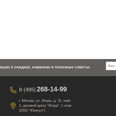
цию о скидках, новинках и полезные советы:
268-14-99
8 (495)
г. Москва, ул. Искры, д. 31, корп.
1, деловой центр "Искра", 1 этаж
(ООО "Юнитул")