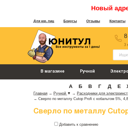
Новый адрес
Для юр. лиц
Бонусы
Отзывы
Контакты
8
3
В магазине
Ручной
Электр
А
Б
В
Г
Д
Е
Главная
→
Ручной
▼
→
Расходники для электроинс
→
Сверло по металлу Cutop Profi с кобальтом 5%, 4,8 
Сверло по металлу Cutop P
Добавить к сравнению