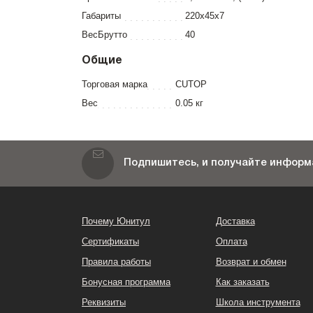
Габариты
220x45x7
ВесБрутто
40
Общие
Торговая марка
CUTOP
Вес
0.05 кг
Подпишитесь, и получайте информа
Почему Юнитул
Доставка
Сертификаты
Оплата
Правила работы
Возврат и обмен
Бонусная программа
Как заказать
Реквизиты
Школа инструмента