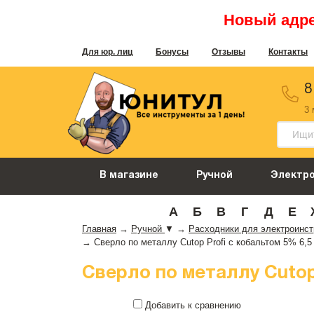
Новый адрес
Для юр. лиц
Бонусы
Отзывы
Контакты
8
3
В магазине
Ручной
Электр
А
Б
В
Г
Д
Е
Главная
→
Ручной
▼
→
Расходники для электроинс
→
Сверло по металлу Cutop Profi с кобальтом 5% 6,5 x
Сверло по металлу Cutop P
Добавить к сравнению