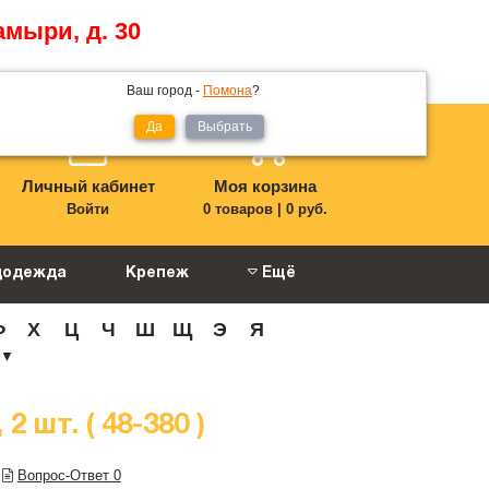
амыри, д. 30
Ваш город -
Помона
?
Да
Выбрать
Личный кабинет
Моя корзина
Войти
0 товаров
|
0 руб.
цодежда
Крепеж
Ещё
Ф
Х
Ц
Ч
Ш
Щ
Э
Я
▼
 шт. ( 48-380 )
Вопрос-Ответ
0