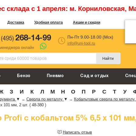
 склада с 1 апреля: м. Корниловская, М
Доставка
Удобная оплата
Акции и скидки
268-14-99
Пн-Пт 9.00-18.00 (Мск)
 (495)
info@uni-tool.ru
 менеджера онлайн
Найти
о
Бензо
Пневмо
Сад и отдых
Спе
Ж
З
И
К
Л
М
Н
О
П
Р
С
Т
У
трумента
▼
→
Сверла по металлу
▼
→
Кобальтовые сверла по металлу
 101 мм, 2 шт. ( 48-380 )
rofi с кобальтом 5% 6,5 x 101 мм, 2
Написать отзыв