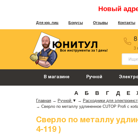
Новый адрес
Для юр. лиц
Бонусы
Отзывы
Контакты
8
3
В магазине
Ручной
Электр
А
Б
В
Г
Д
Е
Главная
→
Ручной
▼
→
Расходники для электроинс
→
Сверло по металлу удлиненное CUTOP Profi с кобаль
Сверло по металлу удлине
4-119 )