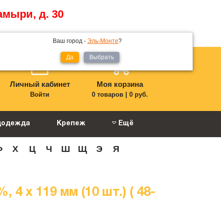
амыри, д. 30
Ваш город -
Эль-Монте
?
Да
Выбрать
Личный кабинет
Моя корзина
Войти
0 товаров
|
0 руб.
цодежда
Крепеж
Ещё
Ф
Х
Ц
Ч
Ш
Щ
Э
Я
 х 119 мм (10 шт.) ( 48-