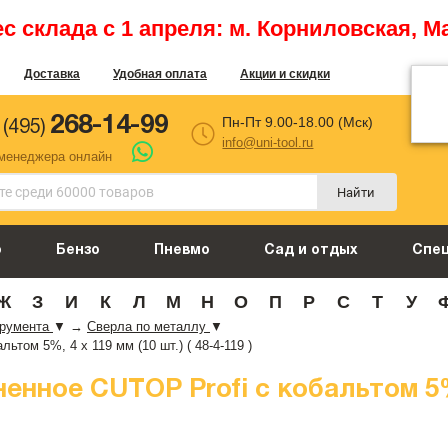
 склада с 1 апреля: м. Корниловская, М
Доставка
Удобная оплата
Акции и скидки
268-14-99
Пн-Пт 9.00-18.00 (Мск)
 (495)
info@uni-tool.ru
 менеджера онлайн
Найти
о
Бензо
Пневмо
Сад и отдых
Спе
Ж
З
И
К
Л
М
Н
О
П
Р
С
Т
У
трумента
▼
→
Сверла по металлу
▼
том 5%, 4 х 119 мм (10 шт.) ( 48-4-119 )
нное CUTOP Profi с кобальтом 5%, 4