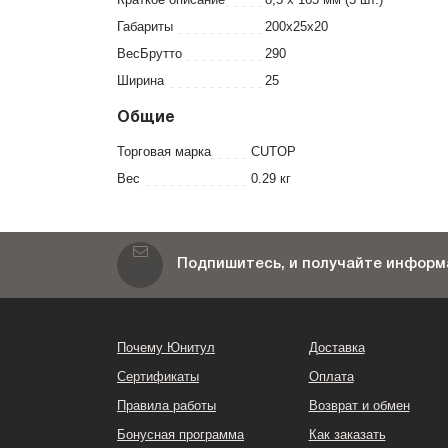
Габариты
200x25x20
ВесБрутто
290
Ширина
25
Общие
Торговая марка
CUTOP
Вес
0.29 кг
Подпишитесь, и получайте информа
Почему Юнитул
Доставка
Сертификаты
Оплата
Правила работы
Возврат и обмен
Бонусная программа
Как заказать