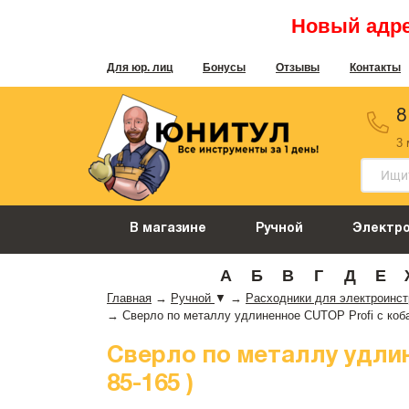
Новый адрес
Для юр. лиц
Бонусы
Отзывы
Контакты
8
3
В магазине
Ручной
Электр
А
Б
В
Г
Д
Е
Главная
→
Ручной
▼
→
Расходники для электроинс
→
Сверло по металлу удлиненное CUTOP Profi с кобаль
Сверло по металлу удлине
85-165 )