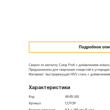
Подробное опи
Сверло по металлу Cutop Profi с добавлением кобаль
Предназначено для сверления отверстий в углеродист
Материал: быстрорежущая HSS сталь c добавлением 
Характеристики
Код
48-85-165
Артикул
CUTOP
Краткое описание
8,5 х 165 мм (5 шт.)