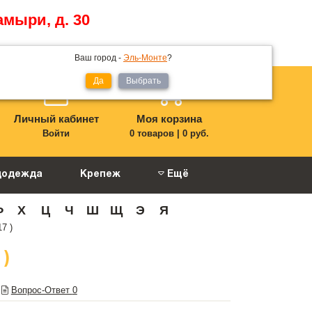
амыри, д. 30
Ваш город -
Эль-Монте
?
Да
Выбрать
Личный кабинет
Моя корзина
Войти
0 товаров
|
0 руб.
цодежда
Крепеж
Ещё
Ф
Х
Ц
Ч
Ш
Щ
Э
Я
7 )
 )
Вопрос-Ответ
0