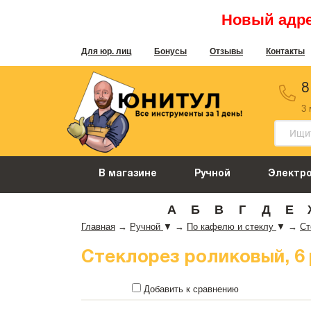
Новый адрес
Для юр. лиц
Бонусы
Отзывы
Контакты
8
3
В магазине
Ручной
Электр
А
Б
В
Г
Д
Е
Главная
→
Ручной
▼
→
По кафелю и стеклу
▼
→
Ст
Стеклорез роликовый, 6 р
Добавить к сравнению