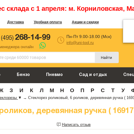
 склада с 1 апреля: м. Корниловская, М
Доставка
Удобная оплата
Акции и скидки
268-14-99
Пн-Пт 9.00-18.00 (Мск)
 (495)
info@uni-tool.ru
 менеджера онлайн
Найти
о
Бензо
Пневмо
Сад и отдых
Спе
Ж
З
И
К
Л
М
Н
О
П
Р
С
Т
У
еклорезы
▼
→
Стеклорез роликовый, 6 роликов, деревянная ручка ( 1691
оликов, деревянная ручка ( 16917
Написать отзыв