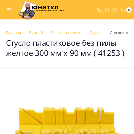
0
Главная
Ручной
Резать и пилить
Стусла
Стусло пласт
Стусло пластиковое без пилы
желтое 300 мм х 90 мм ( 41253 )