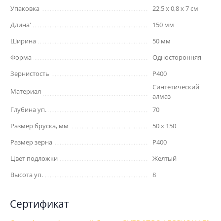
Упаковка
22,5 x 0,8 x 7 см
Длина'
150 мм
Ширина
50 мм
Форма
Односторонняя
Зернистость
P400
Синтетический
Материал
алмаз
Глубина уп.
70
Размер бруска, мм
50 х 150
Размер зерна
Р400
Цвет подложки
Желтый
Высота уп.
8
Сертификат