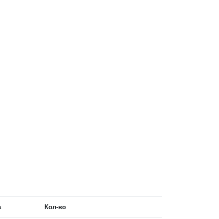
а
Кол-во