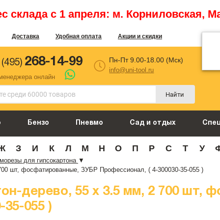
 склада с 1 апреля: м. Корниловская, М
Доставка
Удобная оплата
Акции и скидки
268-14-99
Пн-Пт 9.00-18.00 (Мск)
 (495)
info@uni-tool.ru
 менеджера онлайн
Найти
о
Бензо
Пневмо
Сад и отдых
Спе
Ж
З
И
К
Л
М
Н
О
П
Р
С
Т
У
морезы для гипсокартона
▼
 700 шт, фосфатированные, ЗУБР Профессионал, ( 4-300030-35-055 )
н-дерево, 55 х 3.5 мм, 2 700 шт,
-35-055 )