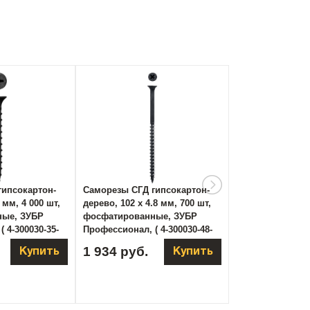
гипсокартон-
Саморезы СГД гипсокартон-
Саморезы СГД г
 мм, 4 000 шт,
дерево, 102 х 4.8 мм, 700 шт,
дерево, 127 х 4.
ные, ЗУБР
фосфатированные, ЗУБР
фосфатированн
 4-300030-35-
Профессионал, ( 4-300030-48-
Профессионал, (
100 )
125 )
1 934 руб.
1 572 руб.
Купить
Купить