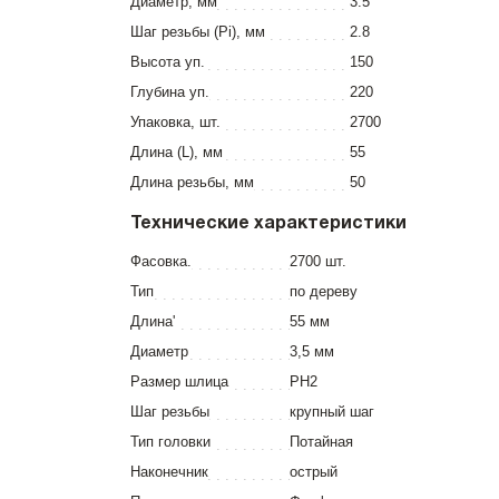
Диаметр, мм
3.5
Шаг резьбы (Pi), мм
2.8
Высота уп.
150
Глубина уп.
220
Упаковка, шт.
2700
Длина (L), мм
55
Длина резьбы, мм
50
Технические характеристики
Фасовка.
2700 шт.
Тип
по дереву
Длина'
55 мм
Диаметр
3,5 мм
Размер шлица
PH2
Шаг резьбы
крупный шаг
Тип головки
Потайная
Наконечник
острый