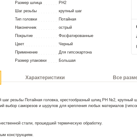
Размер шлица
PH2
Шаг резьбы
крупный шаг
Тип головки
Потайная
Наконечник
острый
Покрытие
Фосфатированные
Цвет
Черный
Применение
Для гипсокартона
Размер упаковки
Большая
Характеристики
Все разм
й шаг резьбы Потайная головка, крестообразный шлиц PH №2, крупный 
й выбор саморезов и шурупов для крепления любых материалов (гипсока
чественной стали, прошедшей термическую обработку.
ным конструкциям.