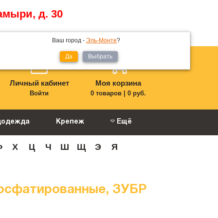
амыри, д. 30
Ваш город -
Эль-Монте
?
Да
Выбрать
Личный кабинет
Моя корзина
Войти
0 товаров
|
0 руб.
цодежда
Крепеж
Ещё
Ф
Х
Ц
Ч
Ш
Щ
Э
Я
 фосфатированные, ЗУБР