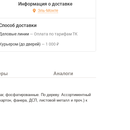
Информация о доставке
Эль-Монте
Способ доставки
Деловые линии
Оплата по тарифам ТК
Курьером (до дверей)
1 000
₽
еры
Аналоги
шаг, фосфатированные. По дереву. Ассортиментный
ртон, фанера, ДСП, листовой металл и проч.) к