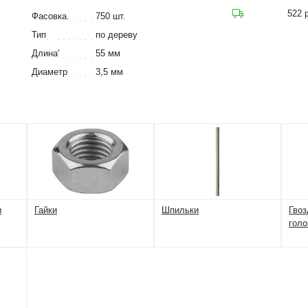
522 р
Фасовка.
750 шт.
Тип
по дереву
Длина'
55 мм
Диаметр
3,5 мм
ы
Гайки
Шпильки
Гвоз
голо