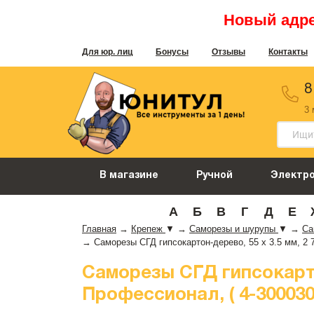
Новый адрес
Для юр. лиц
Бонусы
Отзывы
Контакты
8
3
В магазине
Ручной
Электр
А
Б
В
Г
Д
Е
Главная
→
Крепеж
▼
→
Саморезы и шурупы
▼
→
Са
→
Саморезы СГД гипсокартон-дерево, 55 х 3.5 мм, 2
Саморезы СГД гипсокарто
Профессионал, ( 4-300030